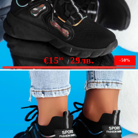
Дамски спортни обувки Kylie Черен #9047
€29.89
58лв.
€15
29лв.
05
-50%
Няма наличност
Уведомете ме, когато е налично