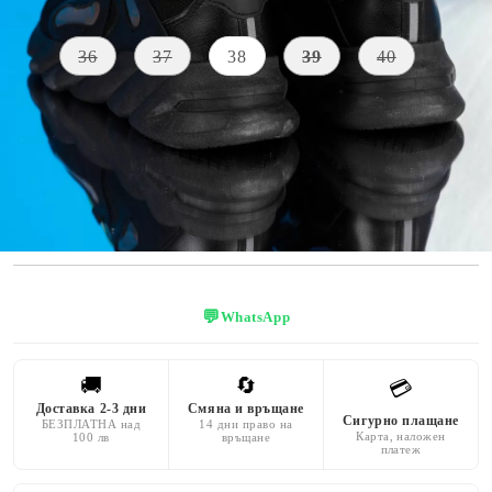
Размер на обувки:
Таблица с размери
36
37
38
39
40
МАТЕРИАЛ
ВИСОЧИНА
Екологична
ЦВЯТ
НА
ПОДМЕТКАТА
черен
кожа
4 CM
Текстил
💬
WhatsApp
🚚
🔄
💳
Доставка 2-3 дни
Смяна и връщане
Сигурно плащане
БЕЗПЛАТНА над
14 дни право на
Карта, наложен
100 лв
връщане
платеж