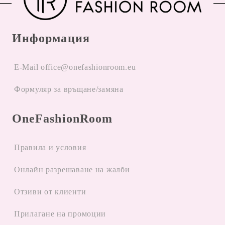
Информация
E-Mail office@onefashionroom.eu
Формуляр за връщане/замяна
OneFashionRoom
Правила и условия
Oнлайн разрешаване на жалби
Отзиви от клиенти
Прилагане на промоции