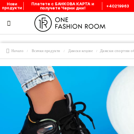
Платете с БАНКОВА КАРТА и
Нови
+40219963
получете Черни дни!
продукти
Дамски спортни о
Начало
Всички продукти
Дамски кецове