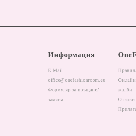
Информация
OneF
E-Mail
Правил
office@onefashionroom.eu
Oнлайн
Формуляр за връщане/
жалби
замяна
Отзиви
Прилаг