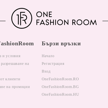
ashionRoom
Бързи връзки
а и условия
Начало
 разрешаване на
Регистрация
Вход
 от клиенти
OneFashionRoom.RO
ане на промоции
OneFashionRoom.BG
OneFashionRoom.HU