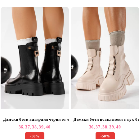
Дамски боти ватирани черни от еко кожа Agripina #22700
36,
37,
38,
39,
40
36,
37,
38,
39,
40
-50%
-50%