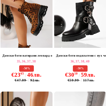
Дамски боти ватирани леопард от обърната еко кожа Olivia #23025
Дамски боти подплатени с пух че
35,
36,
37,
38
36,
37,
38,
40
-50%
-50%
€23
65
46лв.
€30
10
59лв.
€47.09
92лв.
€59.99
117лв.