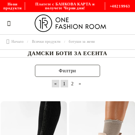
Платете с БАНКОВА КАРТА и
Нови
+40219963
получете Черни дни!
продукти
Начало
Всички продукти
ботуши за жени
ДАМСКИ БОТИ ЗА ЕСЕНТА
Филтри
«
1
2
»