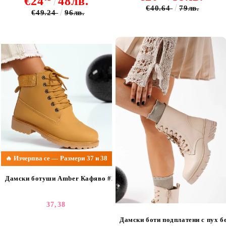
€24
48лв.
€40.64
79лв.
€49.24
96лв.
🔥 Изчерпва се — Размери 37 и 38
Дамски ботуши Amber Кафяво #13174
37,
38
Дамски боти подплатени с пух б