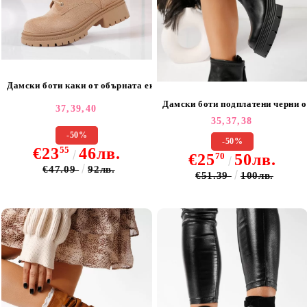
Дамски боти каки от обърната еко кожа Hasti #20608
Дамски боти подплатени черни о
37,
39,
40
35,
37,
38
-50%
-50%
€23
55
46лв.
€25
70
50лв.
€47.09
92лв.
€51.39
100лв.