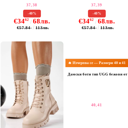
37,
38
37,
39
-40%
-40%
€34
62
68лв.
€34
62
68лв.
€57.84
113лв.
€57.84
113лв.
🔥 Изчерпва се — Размери 40 и 41
Дамски боти тип UGG бежови от
40,
41