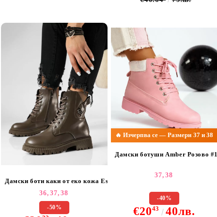
🔥 Изчерпва се — Размери 37 и 38
Дамски ботуши Amber Розово #
37,
38
Дамски боти каки от еко кожа Esra #20148
36,
37,
38
-40%
-50%
€20
43
40лв.