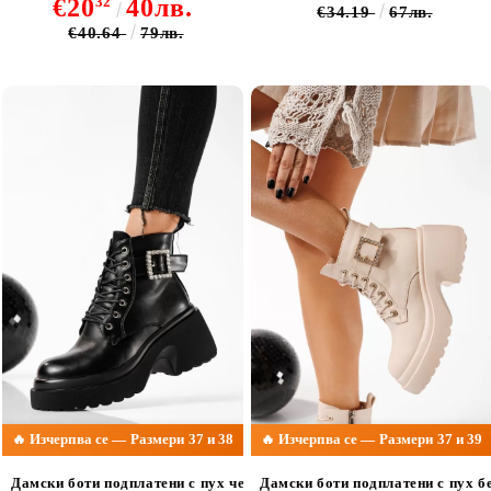
€20
32
40лв.
€34.19
67лв.
€40.64
79лв.
🔥 Изчерпва се — Размери 37 и 38
🔥 Изчерпва се — Размери 37 и 39
Дамски боти подплатени с пух черни от еко кожа Pixie #22799
Дамски боти подплатени с пух б