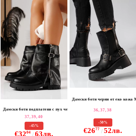
Дамски боти черни от еко кожа 
Дамски боти подплатени с пух черни от еко кожа Clover #23051
36,
37,
38
37,
39,
40
-50%
-45%
€26
77
52лв.
€32
04
63лв.