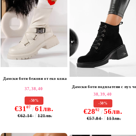
Дамски боти бежови от еко кожа Celia #20558
Дамски боти подплатени с пух ч
37,
38,
40
38,
39,
40
-50%
-50%
€31
07
61лв.
€28
92
56лв.
€62.14
121лв.
€57.84
113лв.