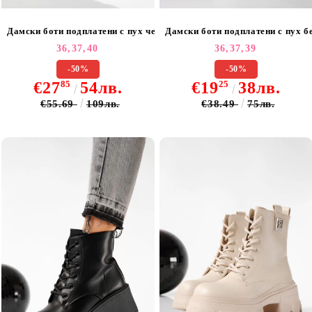
Дамски боти подплатени с пух б
Дамски боти подплатени с пух черни от еко кожа Mia #22669
36,
37,
39
36,
37,
40
-50%
-50%
€19
25
38лв.
€27
85
54лв.
€38.49
75лв.
€55.69
109лв.