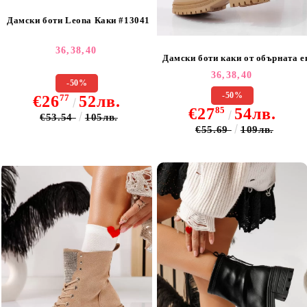
Дамски боти Leona Каки #13041
36,
38,
40
Дамски боти каки от обърната е
36,
38,
40
-50%
-50%
€26
77
52лв.
€27
85
54лв.
€53.54
105лв.
€55.69
109лв.