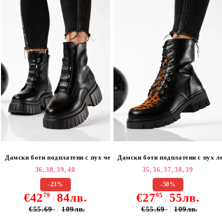
Дамски боти подплатени с пух черни от еко кожа Maia #22787
Дамски боти подплатени с пух ле
36,
38,
39,
40
35,
36,
37,
38,
39
-23%
-50%
€42
79
84лв.
€27
95
55лв.
€55.69
109лв.
€55.69
109лв.