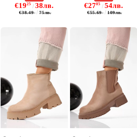
€19
25
38лв.
€27
85
54лв.
€38.49
75лв.
€55.69
109лв.