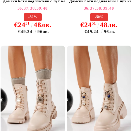
Дамски боти подплатени с пух каки от обърната еко кожа Adelina 
Дамски боти подплатени с пух к
36,
37,
38,
39,
40
36,
37,
38,
39,
40
-50%
-50%
€24
51
48лв.
€24
51
48лв.
€49.24
96лв.
€49.24
96лв.