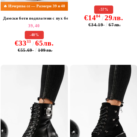
🔥 Изчерпва се — Размери 39 и 40
-57%
€14
84
29лв.
Дамски боти подплатени с пух бежови от еко кожа Oona #22793
€34.19
67лв.
39,
40
-40%
€33
33
65лв.
€55.69
109лв.