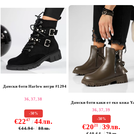
Дамски боти Harlow негри #12948
36,
37,
38
Дамски боти каки от еко кожа Y
36,
37,
39
-50%
-50%
€22
47
44лв.
€20
21
39лв.
€44.94
88лв.
€40.64
79лв.