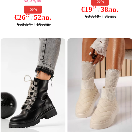
38,
39,
40
-50%
€19
25
38лв.
-50%
€26
77
52лв.
€38.49
75лв.
€53.54
105лв.