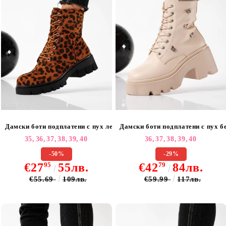
Дамски боти подплатени с пух леопард от обърната еко кожа Lorel
Дамски боти подплатени с пух б
35,
36,
37,
38,
39,
40
36,
37,
38,
39,
40
-50%
-29%
€27
95
55лв.
€42
79
84лв.
€55.69
109лв.
€59.99
117лв.