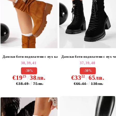
Дамски боти подплатени с пух кафяви от обърната еко кожа Raisa 
Дамски боти подплатени с пух ч
38,
39,
41
37,
39,
40
-50%
-50%
€19
25
38лв.
€33
22
65лв.
€38.49
75лв.
€66.44
130лв.