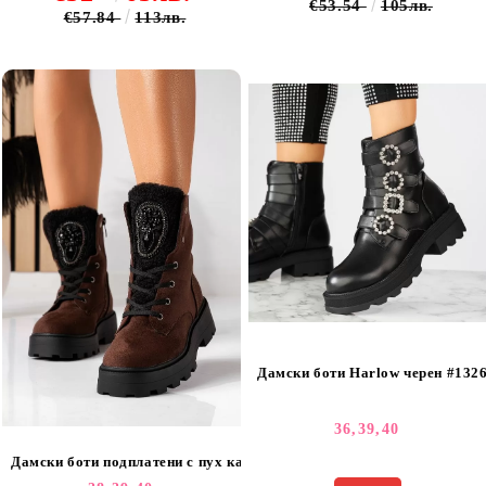
€53.54
105лв.
€57.84
113лв.
Дамски боти Harlow черен #132
36,
39,
40
Дамски боти подплатени с пух кафяви от обърната еко кожа Clara 