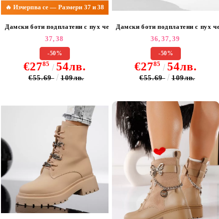
🔥 Изчерпва се — Размери 37 и 38
Дамски боти подплатени с пух черни от еко кожа Lydia #22781
Дамски боти подплатени с пух че
37,
38
36,
37,
39
-50%
-50%
€27
85
54лв.
€27
85
54лв.
€55.69
109лв.
€55.69
109лв.