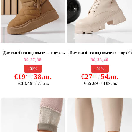
Дамски боти подплатени с пух каки от еко кожа Vittoria #22510
Дамски боти подплатени с пух б
36,
37,
38
36,
38,
40
-50%
-50%
€19
25
38лв.
€27
85
54лв.
€38.49
75лв.
€55.69
109лв.