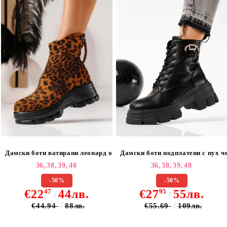
Дамски боти ватирани леопард от обърната еко кожа Oana #23022
Дамски боти подплатени с пух че
36,
38,
39,
40
36,
38,
39,
40
-50%
-50%
€22
47
44лв.
€27
95
55лв.
€44.94
88лв.
€55.69
109лв.