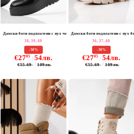
Дамски боти подплатени с пух черни от еко кожа Lorelai #22667
Дамски боти подплатени с пух б
38,
39,
40
36,
37,
40
-50%
-50%
€27
85
54лв.
€27
85
54лв.
€55.69
109лв.
€55.69
109лв.