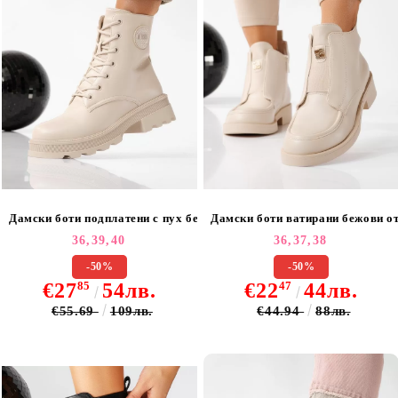
Дамски боти подплатени с пух бежови от еко кожа June #22660
Дамски боти ватирани бежови от
36,
39,
40
36,
37,
38
-50%
-50%
€27
85
54лв.
€22
47
44лв.
€55.69
109лв.
€44.94
88лв.