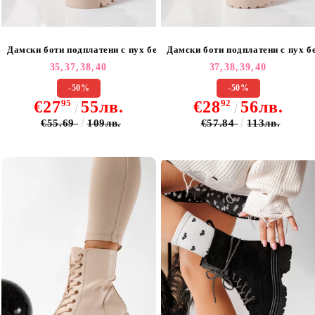
Дамски боти подплатени с пух бежови от еко кожа Lydia #22782
Дамски боти подплатени с пух б
35,
37,
38,
40
37,
38,
39,
40
-50%
-50%
€27
95
55лв.
€28
92
56лв.
€55.69
109лв.
€57.84
113лв.