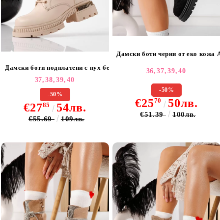
Дамски боти черни от еко кожа 
Дамски боти подплатени с пух бежови от еко кожа Joplin #22775
36,
37,
39,
40
37,
38,
39,
40
-50%
-50%
€25
70
50лв.
€27
85
54лв.
€51.39
100лв.
€55.69
109лв.