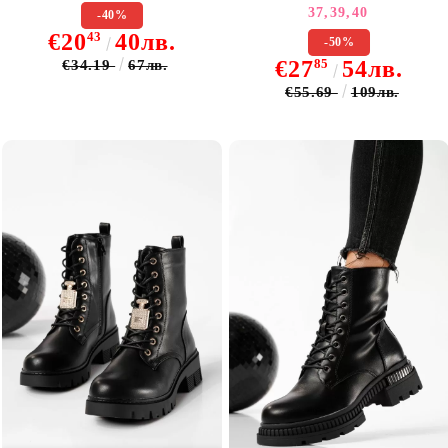
37,
39,
40
-40%
€20
43
40лв.
-50%
€27
85
54лв.
€34.19
67лв.
€55.69
109лв.