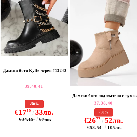
Дамски боти Kylie черен #13242
39,
40,
41
Дамски боти подплатени с пух к
37,
38,
40
-50%
€17
10
33лв.
-50%
€26
77
52лв.
€34.19
67лв.
€53.54
105лв.