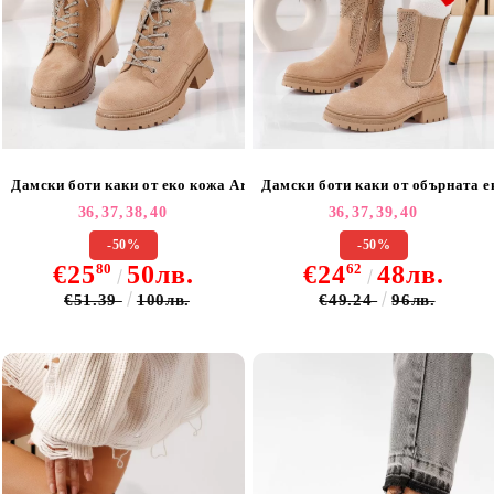
Дамски боти каки от еко кожа Armita #20599
Дамски боти каки от обърната е
36,
37,
38,
40
36,
37,
39,
40
-50%
-50%
€25
80
50лв.
€24
62
48лв.
€51.39
100лв.
€49.24
96лв.