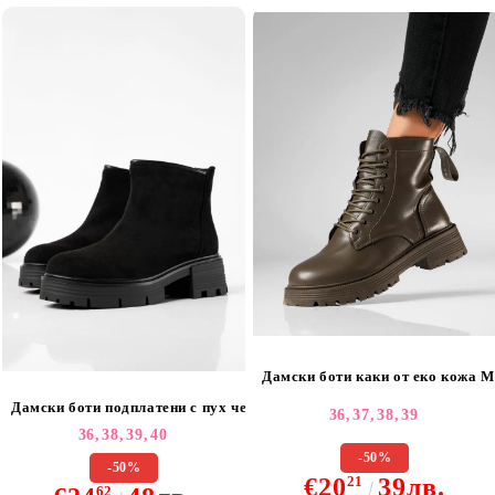
Дамски боти каки от еко кожа 
Дамски боти подплатени с пух черни от обърната еко кожа Adelina
36,
37,
38,
39
36,
38,
39,
40
-50%
-50%
€20
21
39лв.
62