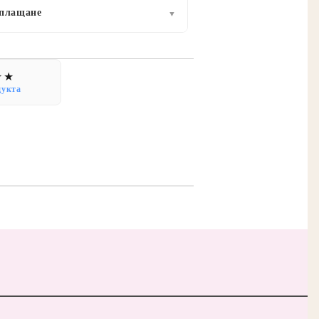
 плащане
▼
дукта