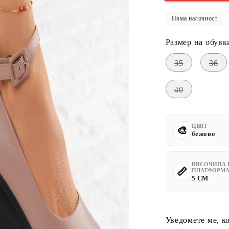
Няма наличност
Размер на обувк
35
36
40
ЦВЯТ
бежово
ВИСОЧИНА 
ПЛАТФОРМА
5 CM
Уведомете ме, к