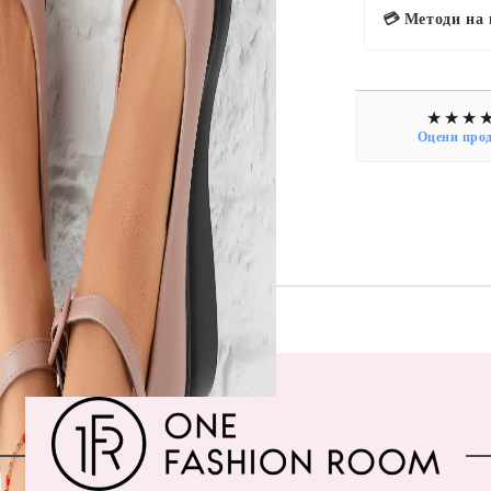
💳 Методи на
Оцени про