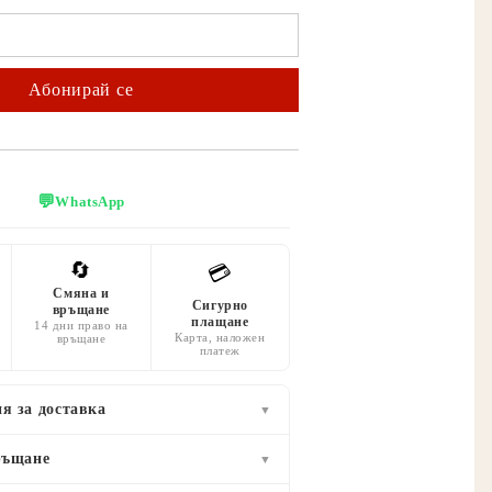
💬
WhatsApp
🔄
💳
Смяна и
Сигурно
връщане
плащане
14 дни право на
Карта, наложен
връщане
платеж
я за доставка
▼
ръщане
▼