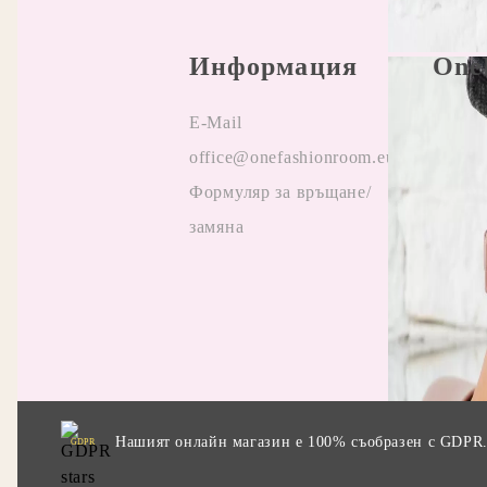
Информация
One
E-Mail
Прави
office@onefashionroom.eu
Oнлай
Формуляр за връщане/
на жа
замяна
Отзив
Прила
промо
Нашият онлайн магазин е 100% съобразен с GDPR
GDPR