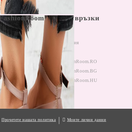
FashionRoom
Бързи връзки
ла и условия
Начало
н разрешаване
Регистрация
лби
Вход
и от клиенти
OneFashionRoom.RO
гане на
OneFashionRoom.BG
ции
OneFashionRoom.HU
.
Моите лични данни
Прочетете нашата политика