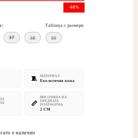
-60%
и:
Таблица с размери
37
38
39
МАТЕРИАЛ
Екологична кожа
ВИСОЧИНА НА
НА
ПРЕДНАТА
ТА
ПЛАТФОРМА
2 CM
огато е налично