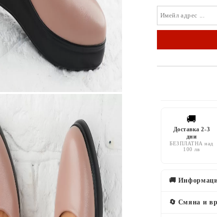
🚚
Доставка 2-3
дни
БЕЗПЛАТНА над
100 лв
🚚 Информаци
🔄 Смяна и в