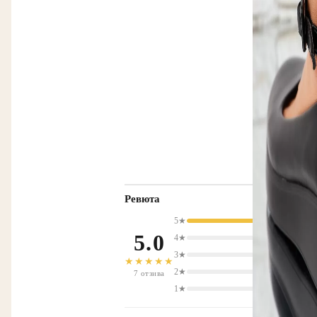
Ревюта
5★
5.0
4★
3★
★★★★★
2★
7 отзива
1★