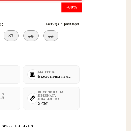
-60%
и:
Таблица с размери
37
38
39
МАТЕРИАЛ
Екологична кожа
ВИСОЧИНА НА
НА
ПРЕДНАТА
ТА
ПЛАТФОРМА
2 CM
огато е налично