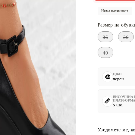
Няма наличност
Размер на обувк
35
36
40
ЦВЯТ
черен
ВИСОЧИНА 
ПЛАТФОРМА
5 CM
Уведомете ме, к