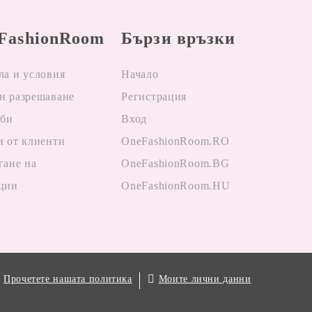
FashionRoom
Бързи връзки
ла и условия
Начало
н разрешаване
Регистрация
лби
Вход
и от клиенти
OneFashionRoom.RO
гане на
OneFashionRoom.BG
ции
OneFashionRoom.HU
.
Моите лични данни
Прочетете нашата политика