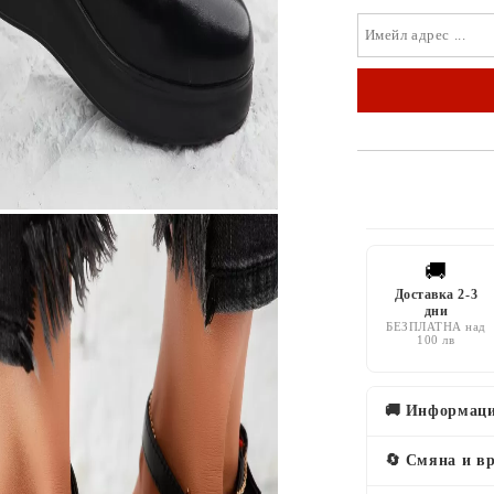
🚚
Доставка 2-3
дни
БЕЗПЛАТНА над
100 лв
🚚 Информаци
🔄 Смяна и в