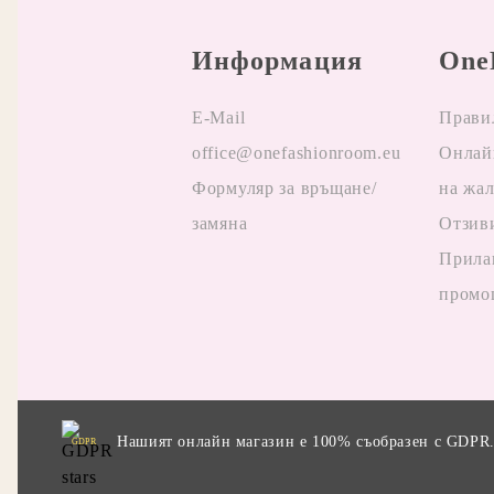
Информация
One
E-Mail
Прави
office@onefashionroom.eu
Oнлай
Формуляр за връщане/
на жа
замяна
Отзив
Прила
промо
Нашият онлайн магазин е 100% съобразен с GDPR
GDPR