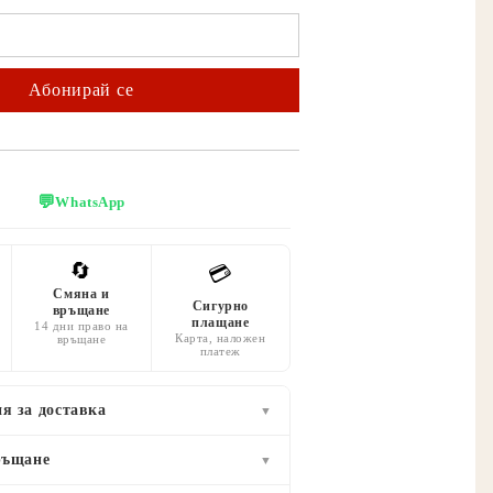
💬
WhatsApp
🔄
💳
Смяна и
Сигурно
връщане
плащане
14 дни право на
Карта, наложен
връщане
платеж
я за доставка
▼
ръщане
▼