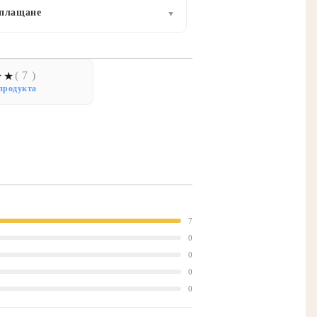
 плащане
▼
( 7 )
продукта
7
0
0
0
0