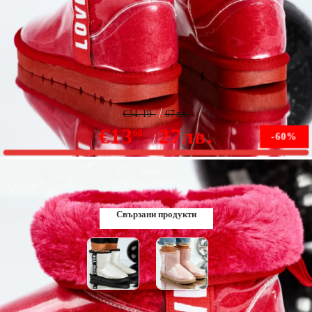
Дамски къси ботуши Sasha червен #8623M
€34.19
67лв.
€13
27лв.
68
-60%
В наличност
Свързани продукти