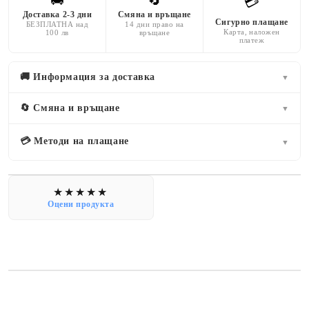
🚚
🔄
💳
Доставка 2-3 дни
Смяна и връщане
Сигурно плащане
БЕЗПЛАТНА над
14 дни право на
Карта, наложен
100 лв
връщане
платеж
🚚 Информация за доставка
▼
🔄 Смяна и връщане
▼
💳 Методи на плащане
▼
Оцени продукта