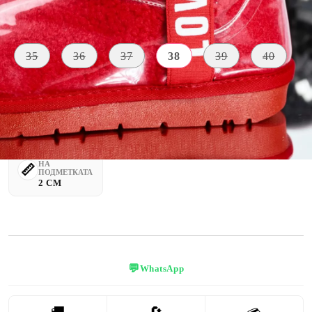
Размер на обувки:
Таблица с размери
35
36
37
38
39
40
МАТЕРИАЛ
ЦВЯТ
ВЪТРЕ
водоустойч
червен
космат
ив материал
ВИСОЧИНА
НА
ПОДМЕТКАТА
2 CM
💬
WhatsApp