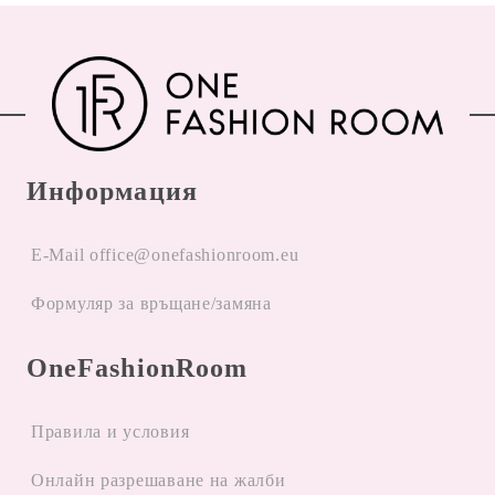
Информация
E-Mail office@onefashionroom.eu
Формуляр за връщане/замяна
OneFashionRoom
Правила и условия
Oнлайн разрешаване на жалби