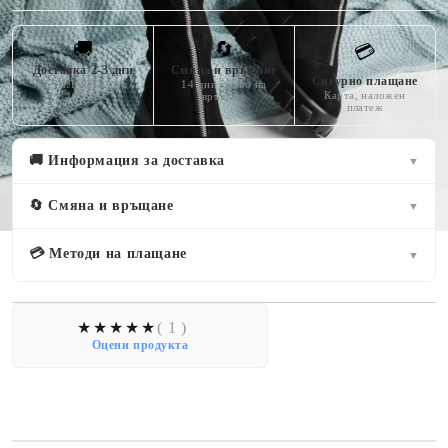
🚚
🔄
💳
Доставка 2-3 дни
Смяна и връщане
Сигурно плащане
БЕЗПЛАТНА над
14 дни право на
Карта, наложен
100 лв
връщане
платеж
🚚 Информация за доставка
▼
🔄 Смяна и връщане
▼
💳 Методи на плащане
▼
( 1 )
Оцени продукта