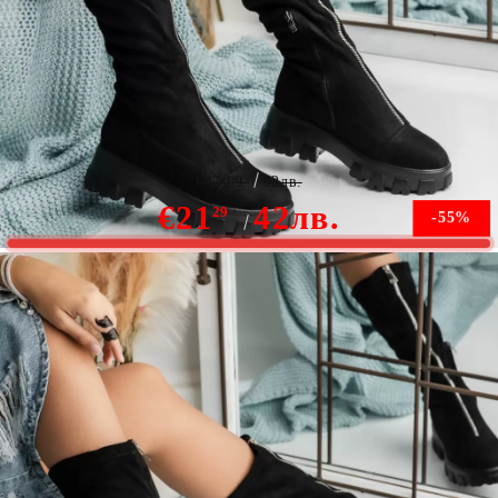
Дамски ботуши Sofia2 черен #7705M
€47.09
92лв.
€21
42лв.
29
-55%
Няма наличност
Уведомете ме, когато е налично