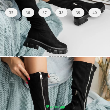
Размер на обувки:
Таблица с размери
35
36
37
38
39
40
МАТЕРИАЛ
ЦВЯТ
ПЕТА
Екологична
черен
6 CM
кожа
ВИСОЧИНА
НА
ВЪТРЕ
ПРЕДНАТА
космат
ПЛАТФОРМА
3 CM
👠 Пробвай виртуално — виж как ти стои!
💬
WhatsApp