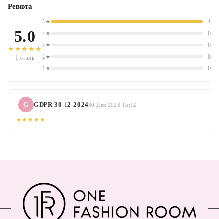
Ревюта
5★
1
5.0
4★
0
3★
0
★★★★★
2★
0
1 отзив
1★
0
G
GDPR 30-12-2024
30 Дек 2023 15:12
★★★★★