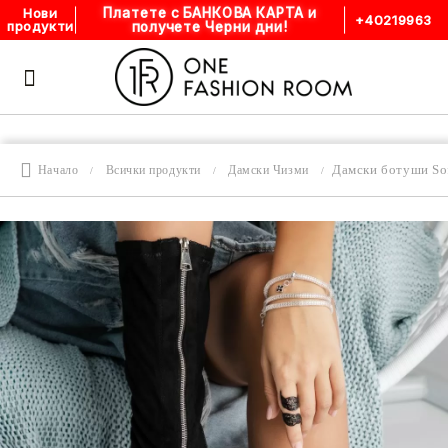
Платете с БАНКОВА КАРТА и
Нови
+40219963
получете Черни дни!
продукти
Дамски ботуши So
Начало
Всички продукти
Дамски Чизми