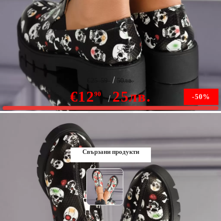
дамски ежедневни обувки Cole черен #7328M
€25.59
50лв.
€12
25лв.
90
-50%
В наличност
Свързани продукти