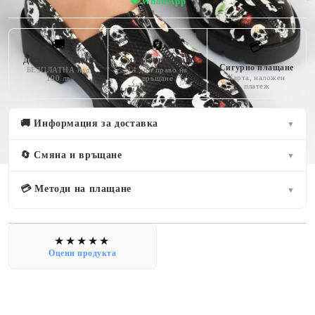
💬
WhatsApp
🚚
🔄
💳
Доставка 2-3 дни
Смяна и връщане
Сигурно плащане
БЕЗПЛАТНА над
14 дни право на
Карта, наложен
100 лв
връщане
платеж
🚚 Информация за доставка
▼
🔄 Смяна и връщане
▼
💳 Методи на плащане
▼
Оцени продукта