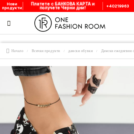
Платете с БАНКОВА КАРТА и
Нови
+40219963
получете Черни дни!
продукти
Начало
Всички продукти
дамски обувки
Дамски ежедневни 