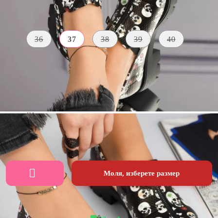
Размер на обувки:
Таблица с размери
36
37
38
39
40
МАТЕРИАЛ
ЦВЯТ
ПЕТА
Екологична
черен
4 CM
кожа
ВИСОЧИНА
НА
ПРЕДНАТА
ПЛАТФОРМА
2 CM
Моля, изберете размер