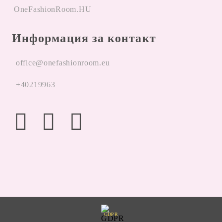
OneFashionRoom.HU
Информация за контакт
office@onefashionroom.eu
+40219963
GDPR