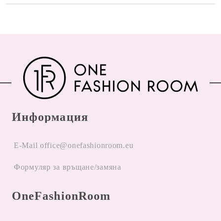
Информация
E-Mail office@onefashionroom.eu
Формуляр за връщане/замяна
OneFashionRoom