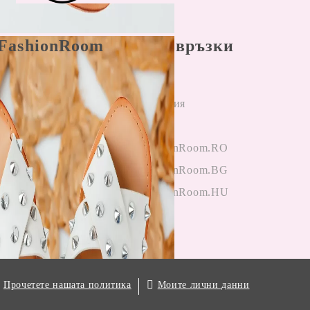
FashionRoom
Бързи връзки
ла и условия
Начало
н разрешаване
Регистрация
лби
Вход
и от клиенти
OneFashionRoom.RO
гане на
OneFashionRoom.BG
ции
OneFashionRoom.HU
.
Моите лични данни
Прочетете нашата политика