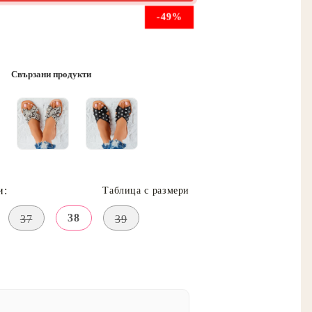
-49%
Свързани продукти
и:
Таблица с размери
38
37
39