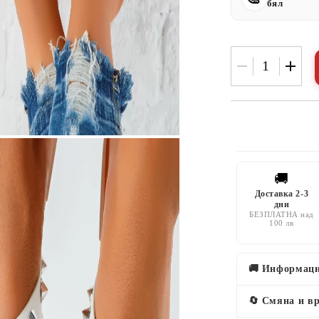
бял
🚚
Доставка 2-3
дни
БЕЗПЛАТНА над
100 лв
🚚 Информаци
🔄 Смяна и в