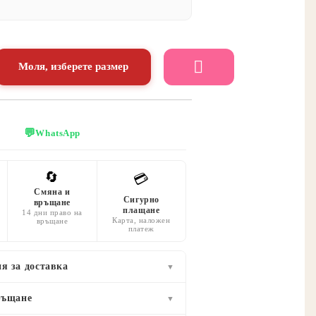
Моля, изберете размер
💬
WhatsApp
🔄
💳
Смяна и
Сигурно
връщане
плащане
14 дни право на
Карта, наложен
връщане
платеж
я за доставка
▼
ръщане
▼