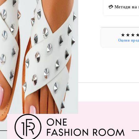
💳 Методи на
Оцени про