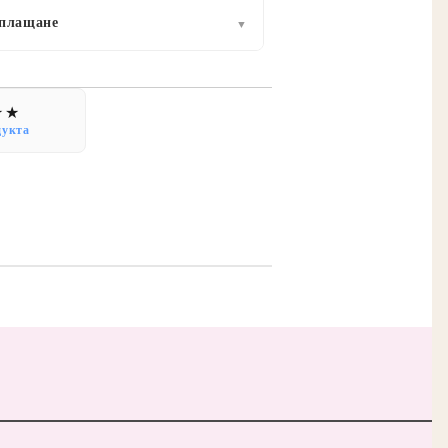
 плащане
▼
дукта