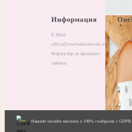
Информация
One
E-Mail
Прави
office@onefashionroom.eu
Oнлай
Формуляр за връщане/
на жа
замяна
Отзив
Прила
промо
Нашият онлайн магазин е 100% съобразен с GDPR
GDPR