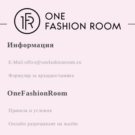
Информация
E-Mail office@onefashionroom.eu
Формуляр за връщане/замяна
OneFashionRoom
Правила и условия
Oнлайн разрешаване на жалби