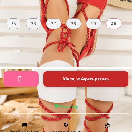
Размер на обувки:
Таблица с размери
35
36
37
38
39
40
ВИСОЧИНА
МАТЕРИАЛ
ЦВЯТ
НА
Екологична
ПОДМЕТКАТА
червен
кожа
3 CM
Моля, изберете размер
💬
WhatsApp
🚚
🔄
💳
Доставка 2-3 дни
Смяна и връщане