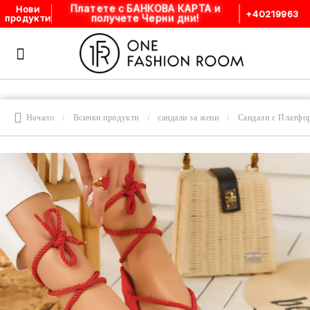
Платете с БАНКОВА КАРТА и
Нови
+40219963
получете Черни дни!
продукти
Начало
Всички продукти
сандали за жени
Сандали с Платфо