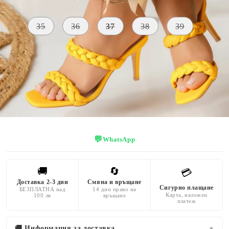
Размер на обувки:
Таблица с размери
35
36
37
38
39
МАТЕРИАЛ
ЦВЯТ
ПЕТА
Екологична
жълт
9 CM
кожа
💬
WhatsApp
🚚
🔄
💳
Доставка 2-3 дни
Смяна и връщане
Сигурно плащане
БЕЗПЛАТНА над
14 дни право на
Карта, наложен
100 лв
връщане
платеж
🚚 Информация за доставка
▼