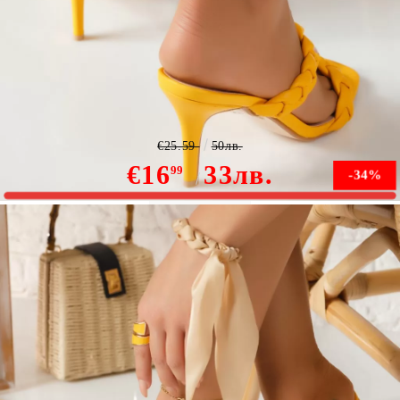
Дамски сандали с ток Aaron Gбелиne #4473M
€25.59
50лв.
€16
33лв.
99
-34%
Няма наличност
Уведомете ме, когато е налично