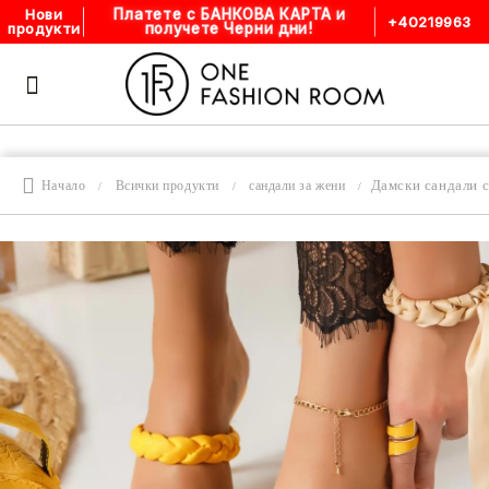
Платете с БАНКОВА КАРТА и
Нови
+40219963
получете Черни дни!
продукти
Дамски сандали 
Начало
Всички продукти
сандали за жени