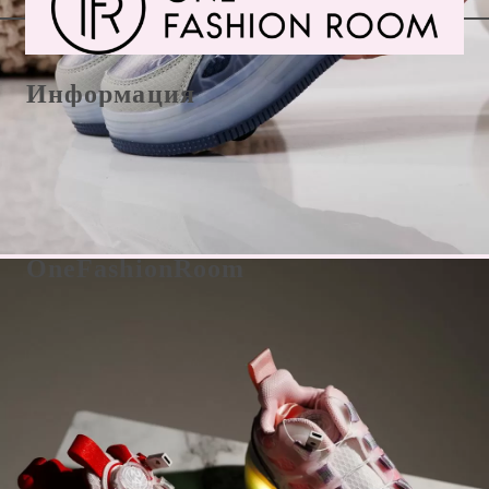
Информация
E-Mail office@onefashionroom.eu
Формуляр за връщане/замяна
OneFashionRoom
Правила и условия
Oнлайн разрешаване на жалби
Отзиви от клиенти
Прилагане на промоции