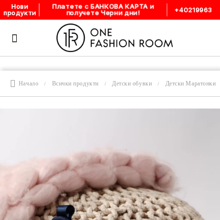
Платете с БАНКОВА КАРТА и
Нови
+40219963
получете Черни дни!
продукти
Начало
Всички продукти
Детски обувки
Детски Маратонки