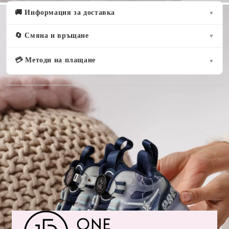
🚚 Информация за доставка
▼
🔄 Смяна и връщане
▼
💳 Методи на плащане
▼
Оцени продукта