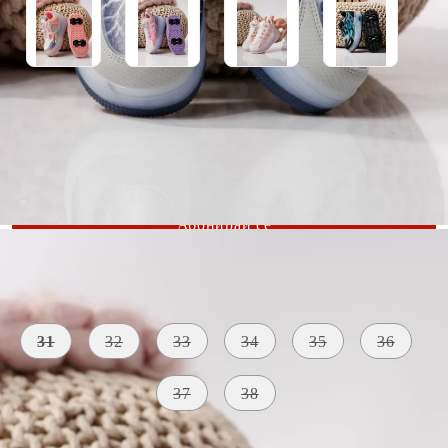
Уведомете ме, когато е налично
Размер:
Ориентировъчни размери
31
32
33
34
35
36
37
38