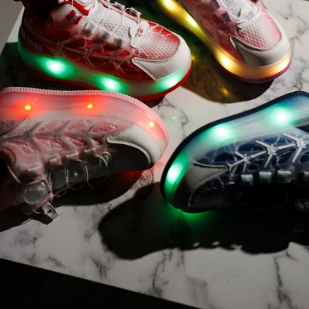
Бързи връзки
Начало
Регистрация
Вход
OneFashionRoom.RO
OneFashionRoom.BG
OneFashionRoom.HU
Информация за контакт
office@onefashionroom.eu