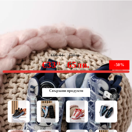
Маратонки с колелца сини от текстилен материал
Carla #24394
€66.44
130лв.
€33
65лв.
11
-50%
Няма наличност
Свързани продукти