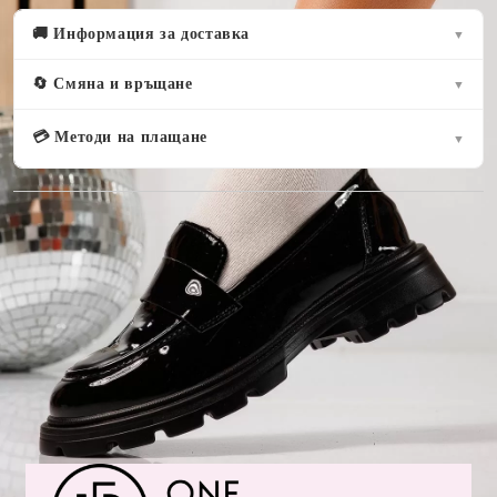
🚚 Информация за доставка
▼
🔄 Смяна и връщане
▼
💳 Методи на плащане
▼
Оцени продукта