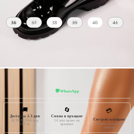
Размер на обувки:
Таблица с размери
36
37
38
39
40
41
ВИСОЧИНА
МАТЕРИАЛ
ЦВЯТ
НА
Синтетика
ПОДМЕТКАТА
черен
лачена кожа
3 CM
💬
WhatsApp
🚚
🔄
💳
Доставка 2-3 дни
Смяна и връщане
Сигурно плащане
БЕЗПЛАТНА над
14 дни право на
Карта, наложен
100 лв
връщане
платеж