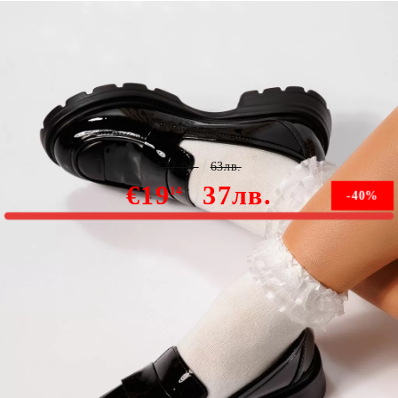
Всекидневни дамски обувки черни от лачена еко кожа
Miki #21832
€32.04
63лв.
€19
37лв.
14
-40%
Няма наличност
Уведомете ме, когато е налично