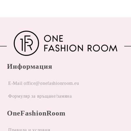
Информация
E-Mail office@onefashionroom.eu
Формуляр за връщане/замяна
OneFashionRoom
Правила и условия