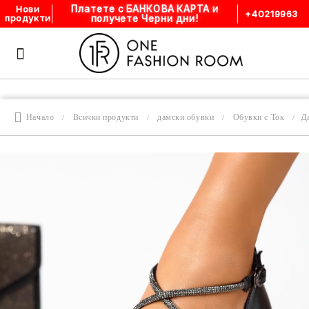
Платете с БАНКОВА КАРТА и
Нови
+40219963
получете Черни дни!
продукти
Д
Начало
Всички продукти
дамски обувки
Обувки с Ток