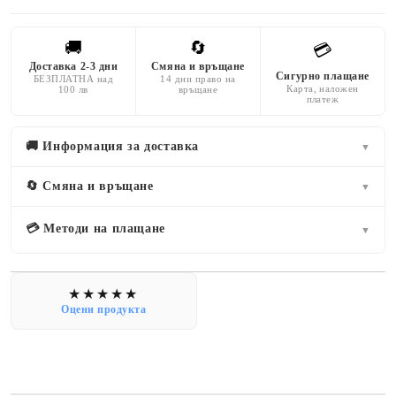
🚚
🔄
💳
Доставка 2-3 дни
Смяна и връщане
Сигурно плащане
БЕЗПЛАТНА над
14 дни право на
Карта, наложен
100 лв
връщане
платеж
🚚 Информация за доставка
▼
🔄 Смяна и връщане
▼
💳 Методи на плащане
▼
Оцени продукта