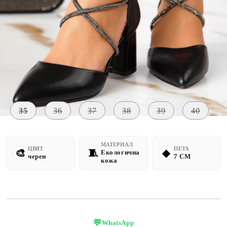
Уведомете ме, когато е налично
Размер на обувки:
Таблица с размери
35
36
37
38
39
40
МАТЕРИАЛ
ЦВЯТ
ПЕТА
Екологична
черен
7 CM
кожа
💬
WhatsApp