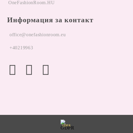
OneFashionRoom.HU
Информация за контакт
office@onefashionroom.eu
+40219963
GDPR