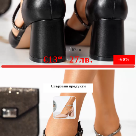
Дамски обувки с ток Luana черен #13335
€34.19
67лв.
€13
27лв.
68
-60%
Няма наличност
Свързани продукти