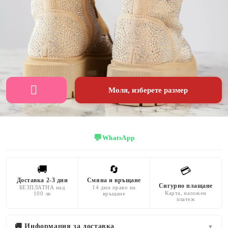
бежово
подплатени
кожа
ВИСОЧИНА
НА
ПОДМЕТКАТА
5 CM
Моля, изберете размер
💬
WhatsApp
🚚
🔄
💳
Доставка 2-3 дни
Смяна и връщане
Сигурно плащане
БЕЗПЛАТНА над
14 дни право на
Карта, наложен
100 лв
връщане
платеж
🚚 Информация за доставка
▼