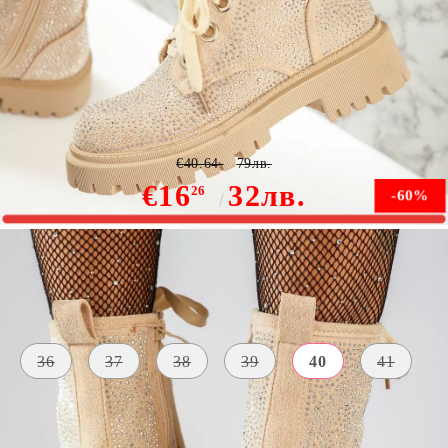
Дамски боти River Бежово #13235
€40.64
79лв.
€16
32лв.
26
-60%
В наличност
Размер на обувки:
Таблица с размери
36
37
38
39
40
41
МАТЕРИАЛ
ЦВЯТ
ВЪТРЕ
Екологична