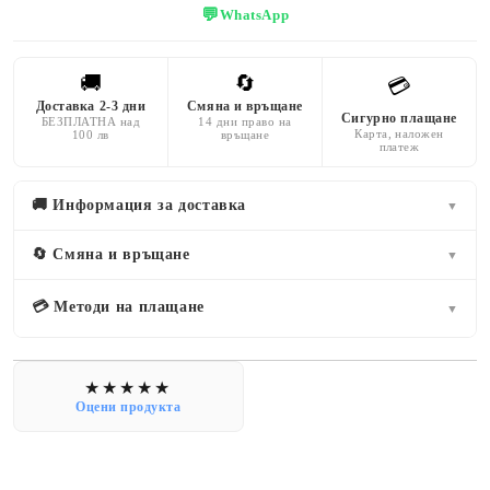
💬
WhatsApp
🚚
🔄
💳
Доставка 2-3 дни
Смяна и връщане
Сигурно плащане
БЕЗПЛАТНА над
14 дни право на
Карта, наложен
100 лв
връщане
платеж
🚚 Информация за доставка
▼
🔄 Смяна и връщане
▼
💳 Методи на плащане
▼
Оцени продукта