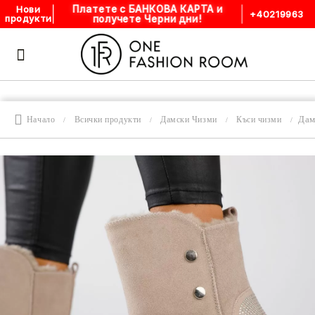
Платете с БАНКОВА КАРТА и
Нови
+40219963
получете Черни дни!
продукти
Дам
Начало
Всички продукти
Дамски Чизми
Къси чизми