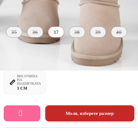
Размер на обувки:
Таблица с размери
35
36
37
38
39
40
МАТЕРИАЛ
ЦВЯТ
ВЪТРЕ
Естествен
бежово
космат
велур
ВИСОЧИНА
НА
ПОДМЕТКАТА
3 CM
Моля, изберете размер