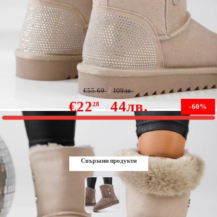
Дамски къси боти din Piele Naturala Ariana Бежово
#13151
€55.69
109лв.
€22
44лв.
28
-60%
В наличност
Свързани продукти