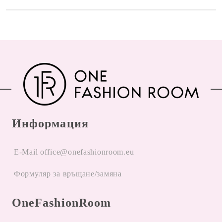
Информация
E-Mail office@onefashionroom.eu
Формуляр за връщане/замяна
OneFashionRoom