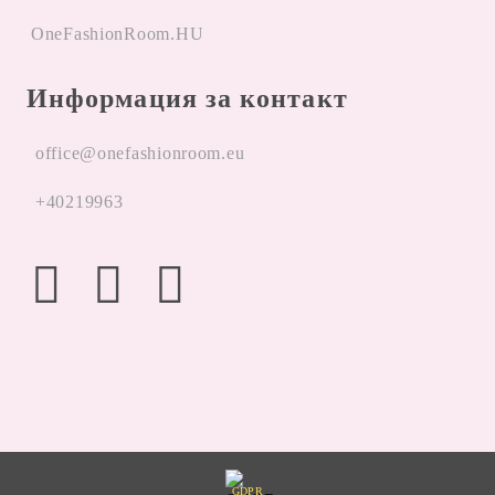
OneFashionRoom.HU
Информация за контакт
office@onefashionroom.eu
+40219963
GDPR