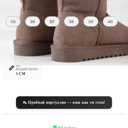
Размер на обувки:
Таблица с размери
35
36
37
38
39
40
МАТЕРИАЛ
ЦВЯТ
ВЪТРЕ
Естествен
бежово
космат
велур
ВИСОЧИНА
НА
ПОДМЕТКАТА
3 CM
👠 Пробвай виртуално — виж как ти стои!
💬
WhatsApp