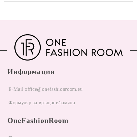
Информация
E-Mail office@onefashionroom.eu
Формуляр за връщане/замяна
OneFashionRoom