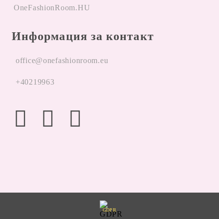
OneFashionRoom.HU
Информация за контакт
office@onefashionroom.eu
+40219963
GDPR