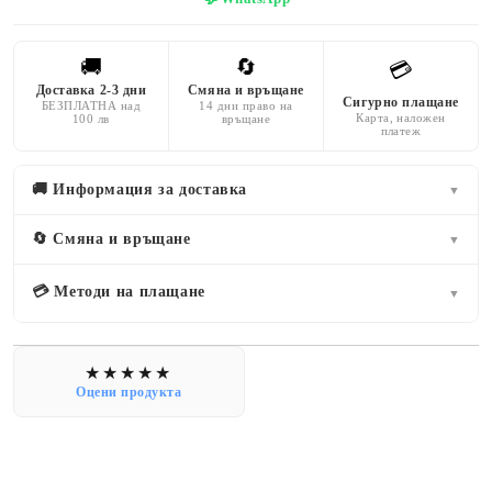
🚚
🔄
💳
Доставка 2-3 дни
Смяна и връщане
Сигурно плащане
БЕЗПЛАТНА над
14 дни право на
Карта, наложен
100 лв
връщане
платеж
🚚 Информация за доставка
▼
🔄 Смяна и връщане
▼
💳 Методи на плащане
▼
Оцени продукта