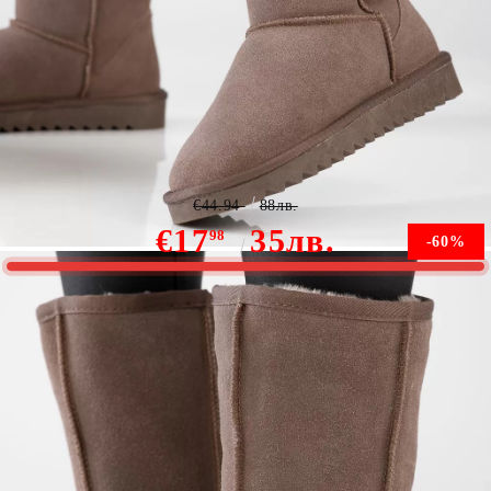
Дамски къси боти din Piele Naturala Alice Бежово
#13146
€44.94
88лв.
€17
35лв.
98
-60%
Няма наличност
Уведомете ме, когато е налично