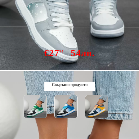
Дамски спортни обувки Alfa Сив #12544
€27
54лв.
74
В наличност
Свързани продукти