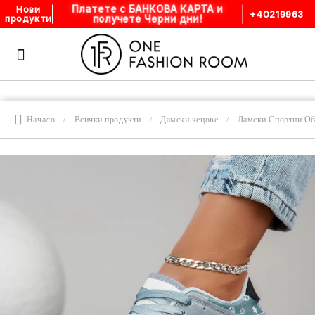
Платете с БАНКОВА КАРТА и
Нови
+40219963
получете Черни дни!
продукти
Начало
Всички продукти
Дамски кецове
Дамски Спортни О