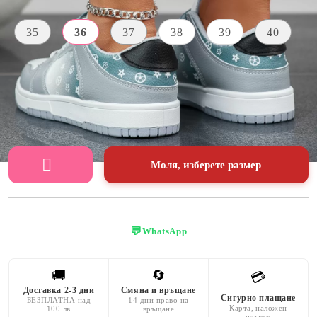
Размер на обувки:
Таблица с размери
35
36
37
38
39
40
ВИСОЧИНА
МАТЕРИАЛ
ЦВЯТ
НА
Екологична
ПОДМЕТКАТА
Сиво
кожа
3 CM
Моля, изберете размер
💬
WhatsApp
🚚
🔄
💳
Доставка 2-3 дни
Смяна и връщане
Сигурно плащане
БЕЗПЛАТНА над
14 дни право на
Карта, наложен
100 лв
връщане
платеж