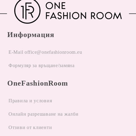
Информация
E-Mail office@onefashionroom.eu
Формуляр за връщане/замяна
OneFashionRoom
Правила и условия
Oнлайн разрешаване на жалби
Отзиви от клиенти