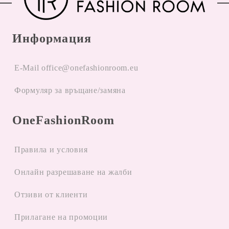
Информация
E-Mail office@onefashionroom.eu
Формуляр за връщане/замяна
OneFashionRoom
Правила и условия
Oнлайн разрешаване на жалби
Отзиви от клиенти
Прилагане на промоции