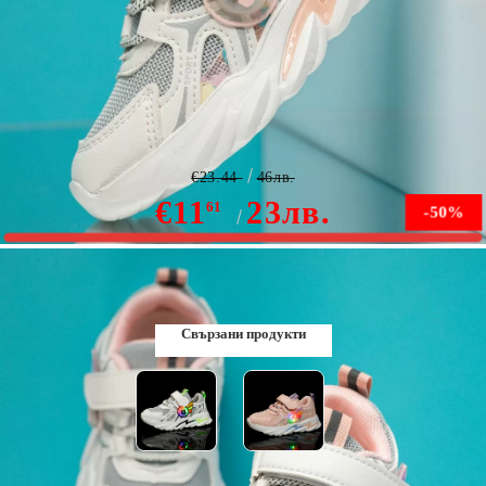
Спортни обувки за деца Jolie Бяло/Розово #12205
€23.44
46лв.
€11
23лв.
61
-50%
В наличност
Свързани продукти