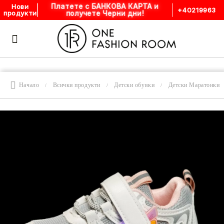
Платете с БАНКОВА КАРТА и
Нови
+40219963
получете Черни дни!
продукти
Начало
Всички продукти
Детски обувки
Детски Маратонки