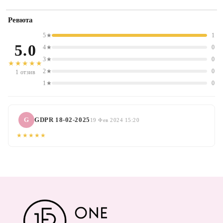
Ревюта
5★
1
5.0
4★
0
3★
0
★★★★★
2★
0
1 отзив
1★
0
G
GDPR 18-02-2025
19 Фев 2024 15:20
★★★★★