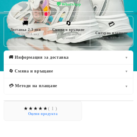
💬
WhatsApp
🚚
🔄
💳
Доставка 2-3 дни
Смяна и връщане
Сигурно плащане
БЕЗПЛАТНА над
14 дни право на
Карта, наложен
100 лв
връщане
платеж
🚚 Информация за доставка
▼
🔄 Смяна и връщане
▼
💳 Методи на плащане
▼
( 1 )
Оцени продукта