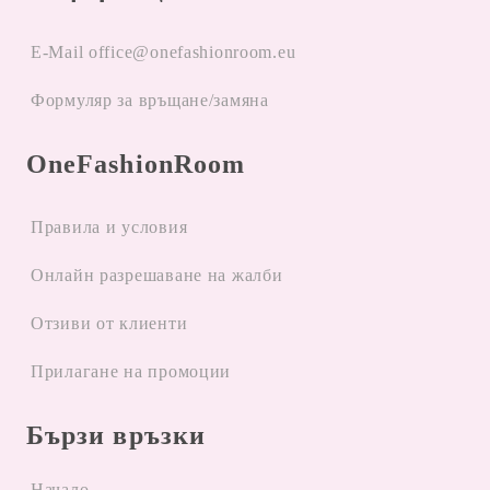
E-Mail office@onefashionroom.eu
Формуляр за връщане/замяна
OneFashionRoom
Правила и условия
Oнлайн разрешаване на жалби
Отзиви от клиенти
Прилагане на промоции
Бързи връзки
Начало