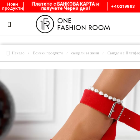
Платете с БАНКОВА КАРТА и
Нови
+40219963
получете Черни дни!
продукти
Начало
Всички продукти
сандали за жени
Сандали с Платфо