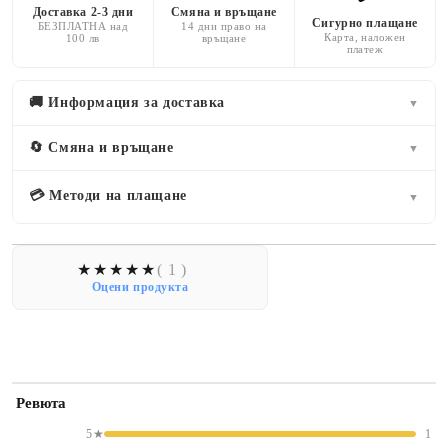
Доставка 2-3 дни
Смяна и връщане
Сигурно плащане
БЕЗПЛАТНА над
14 дни право на
Карта, наложен
100 лв
връщане
платеж
🚚 Информация за доставка
▼
🔄 Смяна и връщане
▼
💳 Методи на плащане
▼
( 1 )
Оцени продукта
Ревюта
5★
1