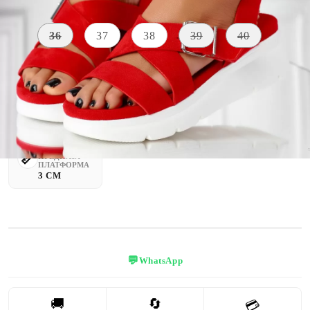
Размер на обувки:
Таблица с размери
36
37
38
39
40
ВИСОЧИНА
МАТЕРИАЛ
ЦВЯТ
НА
Екологична
ПЛАТФОРМАТА
червен
кожа
5 CM
ВИСОЧИНА
НА
ПРЕДНАТА
ПЛАТФОРМА
3 CM
💬
WhatsApp
🚚
🔄
💳