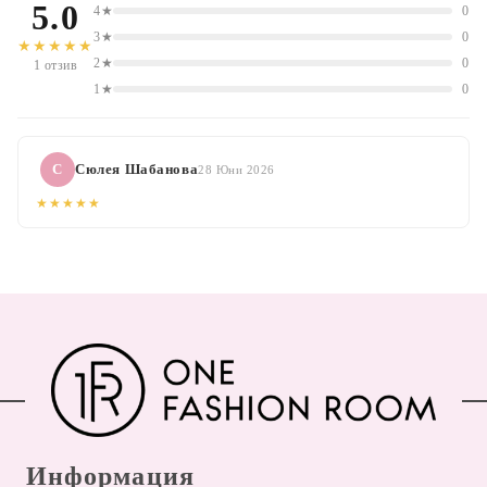
5.0
4★
0
3★
0
★★★★★
2★
0
1 отзив
1★
0
С
Сюлея Шабанова
28 Юни 2026
★★★★★
Информация