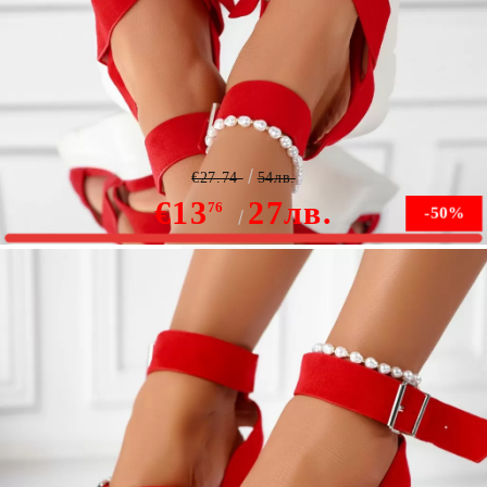
Дамски сандали на платформа Carol домати #11371
€27.74
54лв.
€13
27лв.
76
-50%
Няма наличност
Уведомете ме, когато е налично