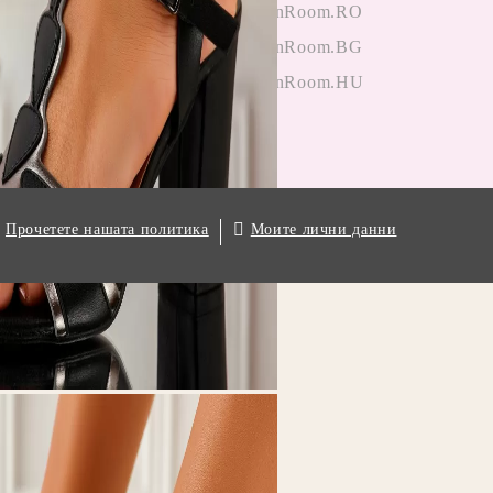
и от клиенти
OneFashionRoom.RO
гане на
OneFashionRoom.BG
ции
OneFashionRoom.HU
.
Моите лични данни
Прочетете нашата политика