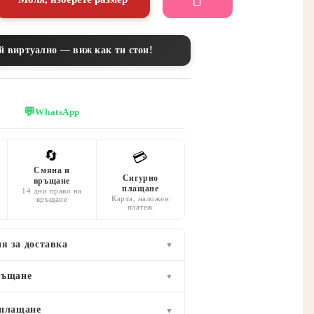
й виртуално — виж как ти стои!
💬
WhatsApp
🔄
💳
Смяна и
Сигурно
връщане
плащане
14 дни право на
Карта, наложен
връщане
платеж
я за доставка
▼
ръщане
▼
 плащане
▼