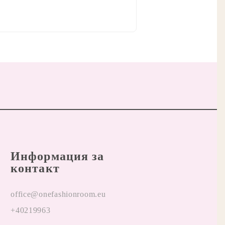
Информация за
контакт
office@onefashionroom.eu
+40219963