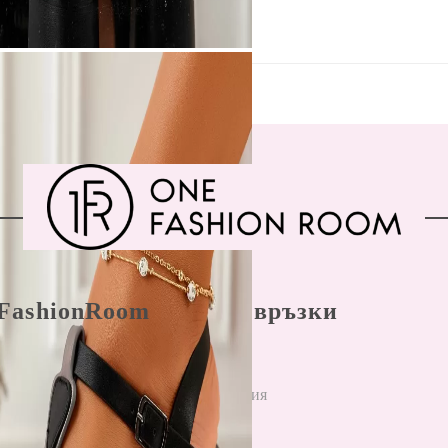
FashionRoom
Бързи връзки
ла и условия
Начало
н разрешаване
Регистрация
лби
Вход