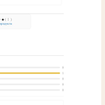
( 1 )
продукта
0
1
0
0
0