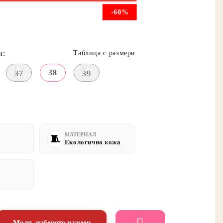
-60%
и:
Таблица с размери
38
37
39
МАТЕРИАЛ
Екологична кожа
Моля, изберете размер