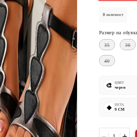
В наличност
Размер на обувк
35
36
40
ЦВЯТ
черен
ПЕТА
9 CM