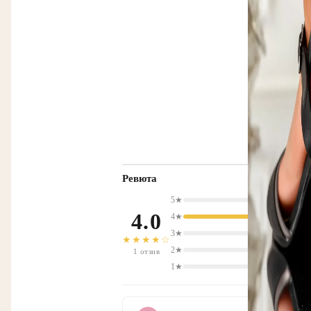
Ревюта
5★
4.0
4★
3★
★★★★☆
2★
1 отзив
1★