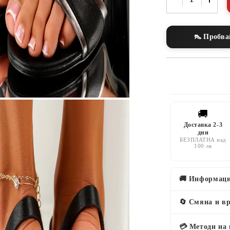
👠 Пробва
🚚
Доставка 2-3
дни
БЕЗПЛАТНА над
100 лв
🚚 Информаци
🔄 Смяна и в
💳 Методи на