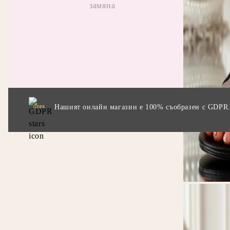
замяна
Отзив
Прила
промо
Нашият онлайн магазин е 100% съобразен с GDPR
GDPR