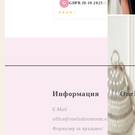
G
GDPR 20-10-2023
20 Окт 2022 00:11
★★★★☆
Информация
One
E-Mail
Прави
office@onefashionroom.eu
Oнлай
Формуляр за връщане/
на жа