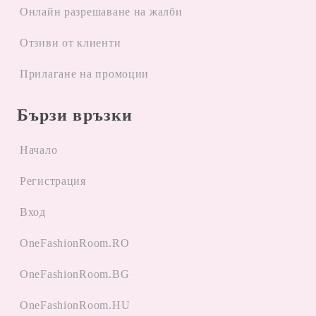
Oнлайн разрешаване на жалби
Отзиви от клиенти
Прилагане на промоции
Бързи връзки
Начало
Регистрация
Вход
OneFashionRoom.RO
OneFashionRoom.BG
OneFashionRoom.HU