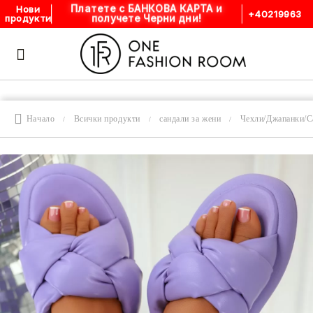
Платете с БАНКОВА КАРТА и
Нови
+40219963
получете Черни дни!
продукти
Начало
Всички продукти
сандали за жени
Чехли/Джапанки/С