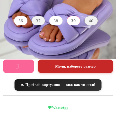
Размер на обувки:
Таблица с размери
36
37
38
39
40
ВИСОЧИНА НА
ЦВЯТ
ПОДМЕТКАТА
лилаво
3 CM
Моля, изберете размер
👠 Пробвай виртуално — виж как ти стои!
💬
WhatsApp