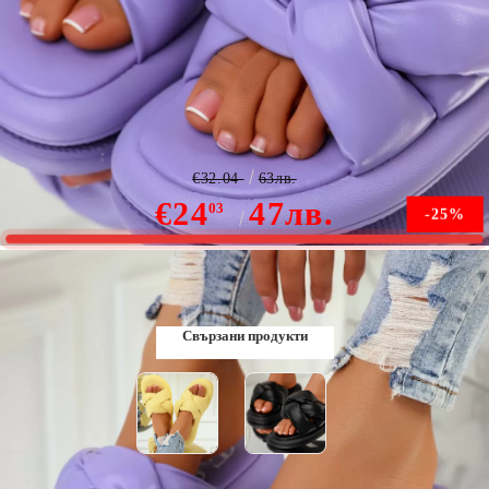
Дамски чехли Florianne лилаво #10613
€32.04
63лв.
€24
47лв.
03
-25%
В наличност
Свързани продукти