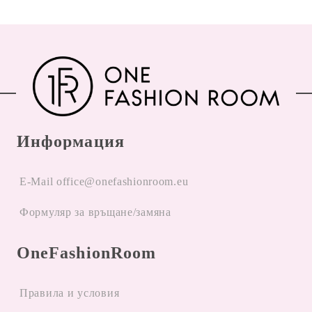
Информация
E-Mail office@onefashionroom.eu
Формуляр за връщане/замяна
OneFashionRoom
Правила и условия