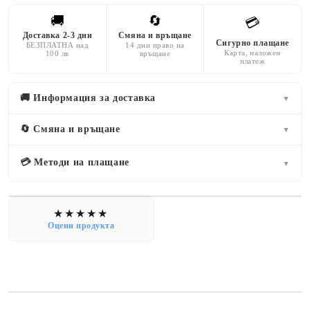
🚚
🔄
💳
Доставка 2-3 дни
Смяна и връщане
Сигурно плащане
БЕЗПЛАТНА над
14 дни право на
Карта, наложен
100 лв
връщане
платеж
🚚 Информация за доставка
▼
🔄 Смяна и връщане
▼
💳 Методи на плащане
▼
Оцени продукта