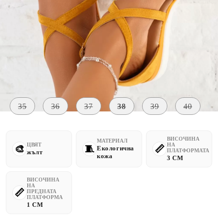
Уведомете ме, когато е налично
Размер на обувки:
Таблица с размери
35
36
37
38
39
40
ВИСОЧИНА
МАТЕРИАЛ
ЦВЯТ
НА
Екологична
ПЛАТФОРМАТА
жълт
кожа
3 CM
ВИСОЧИНА
НА
ПРЕДНАТА
ПЛАТФОРМА
1 CM