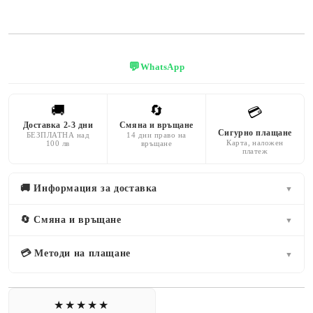
💬
WhatsApp
🚚
🔄
💳
Доставка 2-3 дни
Смяна и връщане
Сигурно плащане
БЕЗПЛАТНА над
14 дни право на
Карта, наложен
100 лв
връщане
платеж
🚚 Информация за доставка
▼
🔄 Смяна и връщане
▼
💳 Методи на плащане
▼