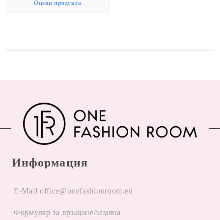
Оцени продукта
Информация
E-Mail office@onefashionroom.eu
Формуляр за връщане/замяна