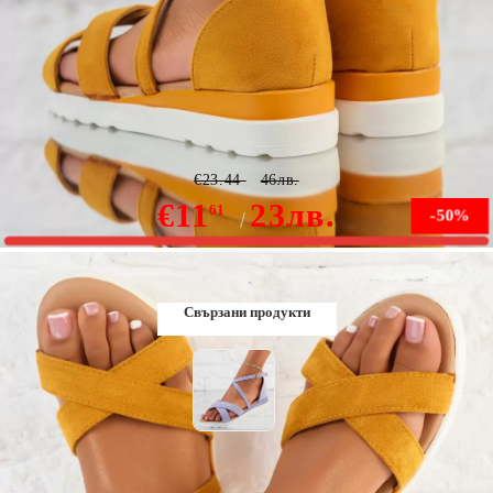
Дамски сандали с платформата Baylee жълто #10313
€23.44
46лв.
€11
23лв.
61
-50%
Няма наличност
Свързани продукти