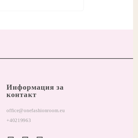
Информация за
контакт
office@onefashionroom.eu
+40219963