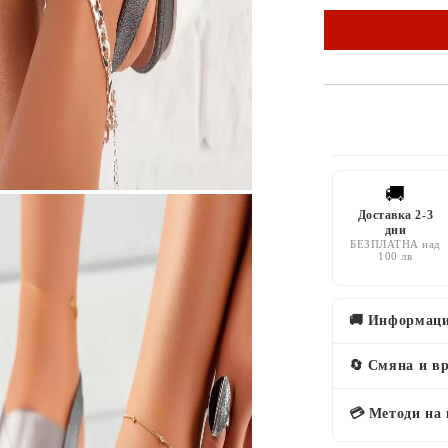
🚚
Доставка 2-3
дни
БЕЗПЛАТНА над
100 лв
🚚 Информаци
🔄 Смяна и в
💳 Методи на