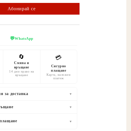
💬
WhatsApp
🔄
💳
Смяна и
Сигурно
връщане
плащане
14 дни право на
Карта, наложен
връщане
платеж
я за доставка
▼
ръщане
▼
 плащане
▼