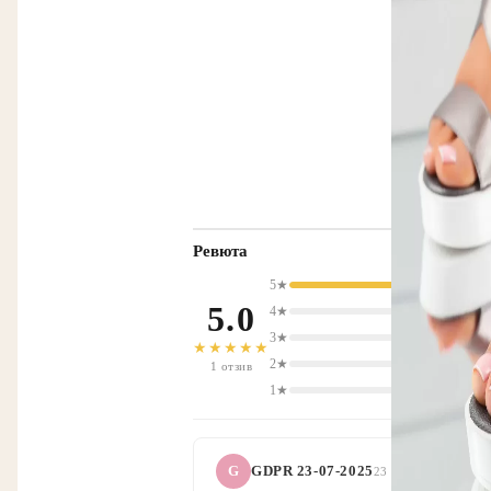
Ревюта
5★
5.0
4★
3★
★★★★★
2★
1 отзив
1★
G
GDPR 23-07-2025
23 Юли 2024