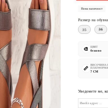
Няма наличност
Размер на обувк
36
35
ЦВЯТ
бежово
ВИСОЧИНА 
ПЛАТФОРМА
7 CM
Уведомете ме, к