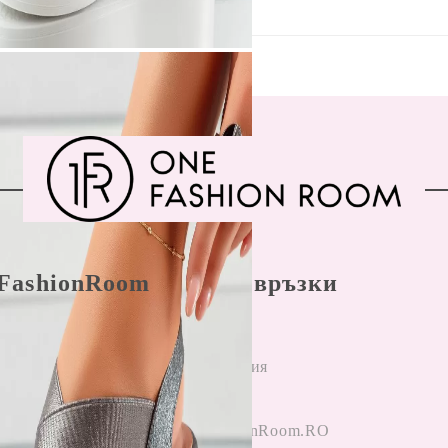
FashionRoom
Бързи връзки
ла и условия
Начало
н разрешаване
Регистрация
лби
Вход
и от клиенти
OneFashionRoom.RO