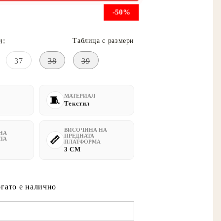
-50%
и:
Таблица с размери
37
38
39
МАТЕРИАЛ
Текстил
ВИСОЧИНА НА
НА
ПРЕДНАТА
ТА
ПЛАТФОРМА
3 CM
огато е налично