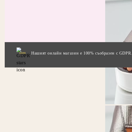
Прила
промо
Нашият онлайн магазин е 100% съобразен с GDPR
GDPR