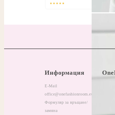
★★★★★
Информация
One
E-Mail
Прави
office@onefashionroom.eu
Oнлай
Формуляр за връщане/
на жа
замяна
Отзив