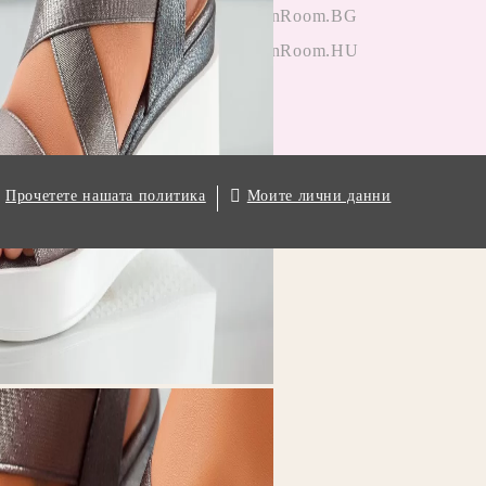
гане на
OneFashionRoom.BG
ции
OneFashionRoom.HU
.
Моите лични данни
Прочетете нашата политика