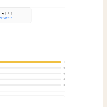
( 1 )
продукта
1
0
0
0
0