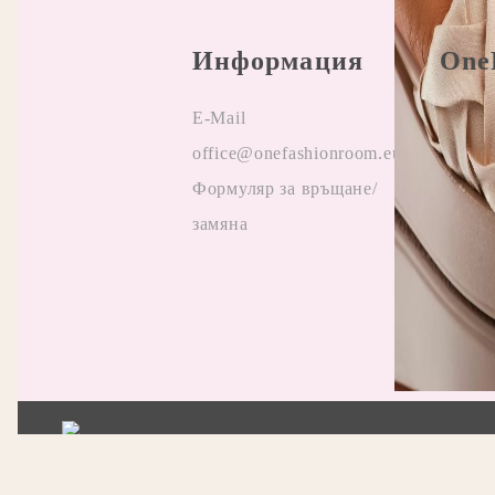
Информация
One
E-Mail
Прави
office@onefashionroom.eu
Oнлай
Формуляр за връщане/
на жа
замяна
Отзив
Прила
промо
Нашият онлайн магазин е 100% съобразен с GDPR
GDPR