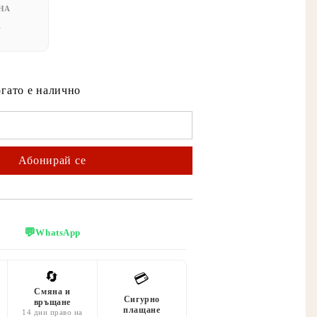
НА
А
огато е налично
💬
WhatsApp
🔄
💳
Смяна и
Сигурно
връщане
плащане
14 дни право на