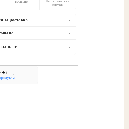
Карта, наложен
връщане
платеж
я за доставка
▼
ръщане
▼
 плащане
▼
( 1 )
продукта