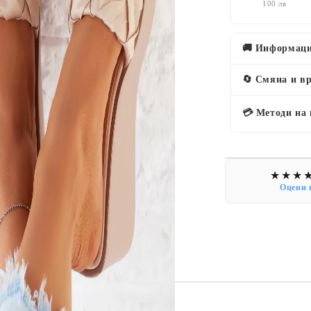
100 лв
🚚 Информаци
🔄 Смяна и в
💳 Методи на
Оцени 