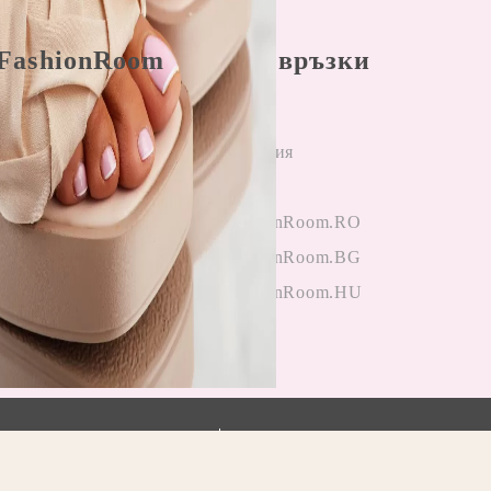
FashionRoom
Бързи връзки
ла и условия
Начало
н разрешаване
Регистрация
лби
Вход
и от клиенти
OneFashionRoom.RO
гане на
OneFashionRoom.BG
ции
OneFashionRoom.HU
.
Моите лични данни
Прочетете нашата политика