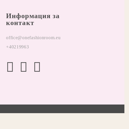
Информация за
контакт
office@onefashionroom.eu
+40219963
Онлайн магазин от SELITON