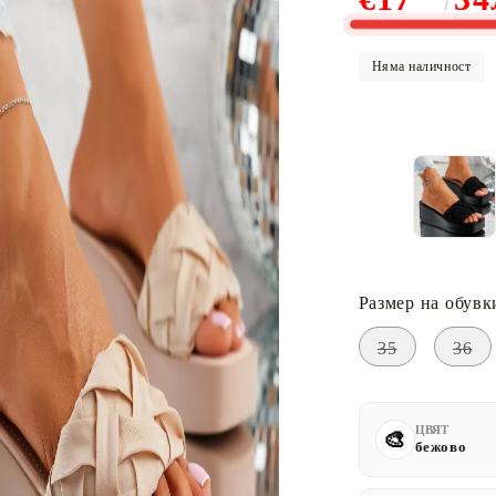
Няма наличност
Размер на обувк
35
36
ЦВЯТ
бежово