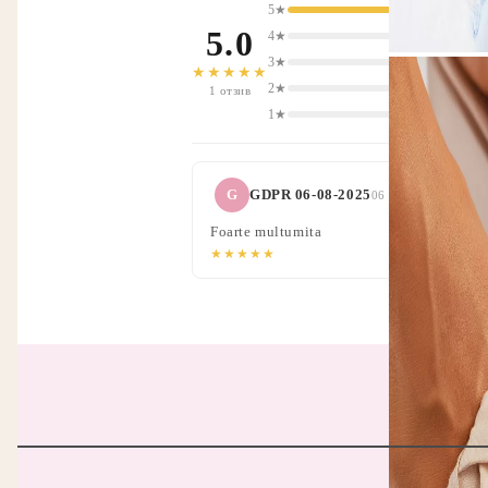
5★
5.0
4★
3★
★★★★★
2★
1 отзив
1★
G
GDPR 06-08-2025
06 Авг 2024 11:31
Foarte multumita
★★★★★