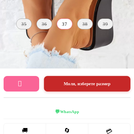
Размер на обувки:
Таблица с размери
35
36
37
38
39
ВИСОЧИНА
ВИСОЧИНА
НА
ЦВЯТ
НА
ПРЕДНАТА
ПЛАТФОРМАТА
черен
ПЛАТФОРМА
7 CM
2 CM
Моля, изберете размер
💬
WhatsApp
🚚
🔄
💳