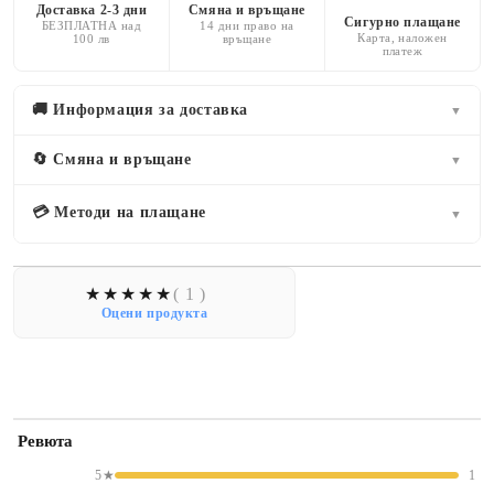
Доставка 2-3 дни
Смяна и връщане
Сигурно плащане
БЕЗПЛАТНА над
14 дни право на
Карта, наложен
100 лв
връщане
платеж
🚚 Информация за доставка
▼
🔄 Смяна и връщане
▼
💳 Методи на плащане
▼
( 1 )
Оцени продукта
Ревюта
5★
1