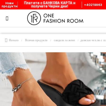
Платете с БАНКОВА КАРТА и
Нови
+40219963
получете Черни дни!
продукти
дамски чехли с 
Начало
Всички продукти
сандали за жени