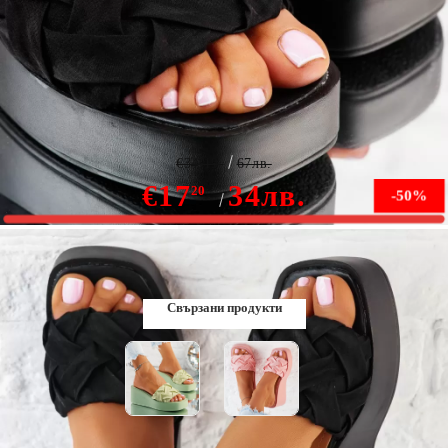
дамски чехли с платформата Mackenzie черен #10235
€34.19
67лв.
€17
34лв.
20
-50%
В наличност
Свързани продукти