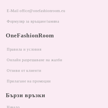
E-Mail office@onefashionroom.eu
Формуляр за връщане/замяна
OneFashionRoom
Правила и условия
Oнлайн разрешаване на жалби
Отзиви от клиенти
Прилагане на промоции
Бързи връзки
Начало