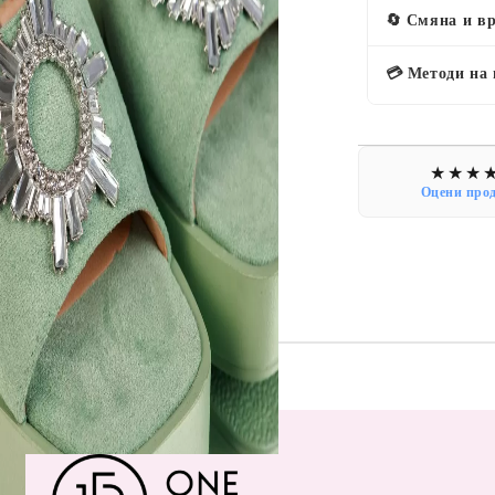
🔄 Смяна и в
💳 Методи на
Оцени про