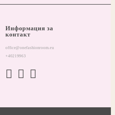
Информация за
контакт
office@onefashionroom.eu
+40219963