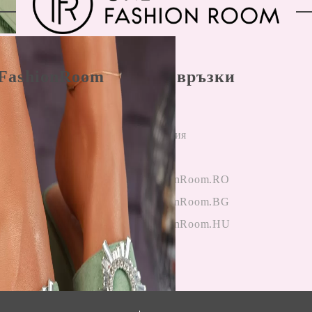
FashionRoom
Бързи връзки
ла и условия
Начало
н разрешаване
Регистрация
лби
Вход
и от клиенти
OneFashionRoom.RO
гане на
OneFashionRoom.BG
ции
OneFashionRoom.HU