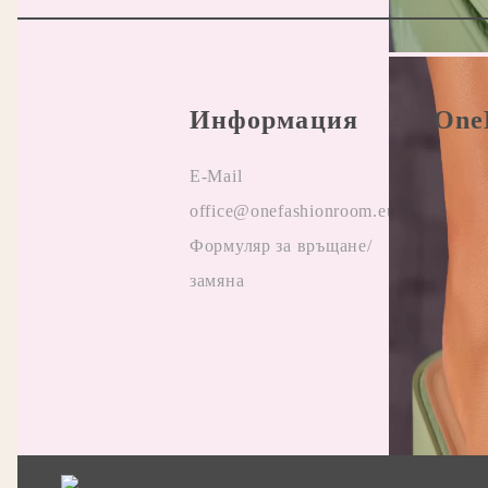
Информация
One
E-Mail
Прави
office@onefashionroom.eu
Oнлай
Формуляр за връщане/
на жа
замяна
Отзив
Прила
промо