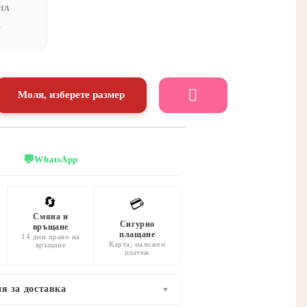
НА
А
Моля, изберете размер
💬
WhatsApp
🔄
💳
Смяна и
Сигурно
връщане
плащане
14 дни право на
Карта, наложен
връщане
платеж
я за доставка
▼