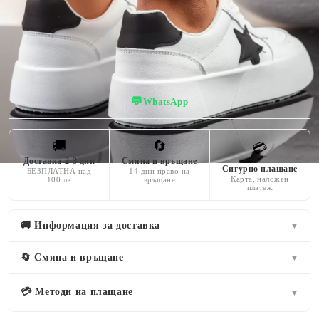
ПОДМЕТКАТА
черен
кожа
4 CM
💬
WhatsApp
🚚
🔄
💳
Доставка 2-3 дни
Смяна и връщане
Сигурно плащане
БЕЗПЛАТНА над
14 дни право на
Карта, наложен
100 лв
връщане
платеж
🚚 Информация за доставка
▼
🔄 Смяна и връщане
▼
💳 Методи на плащане
▼