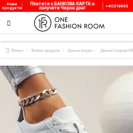
Платете с БАНКОВА КАРТА и
Нови
+40219963
получете Черни дни!
продукти
Начало
Всички продукти
Дамски кецове
Дамски Спортни О