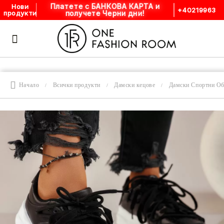
Платете с БАНКОВА КАРТА и
Нови
+40219963
получете Черни дни!
продукти
Начало
Всички продукти
Дамски кецове
Дамски Спортни О