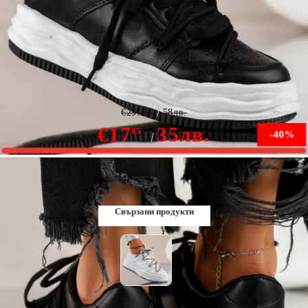
Дамски спортни обувки Addison Черен #9910
€29.89
58лв.
€17
35лв.
85
-40%
В наличност
Свързани продукти