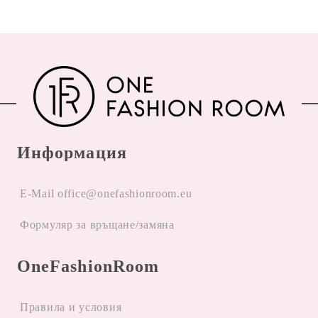
Информация
E-Mail office@onefashionroom.eu
Формуляр за връщане/замяна
OneFashionRoom
Правила и условия