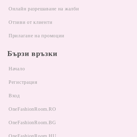
Oнлайн разрешаване на жалби
Отзиви от клиенти
Прилагане на промоции
Бързи връзки
Начало
Регистрация
Вход
OneFashionRoom.RO
OneFashionRoom.BG
OneFashionRoom.HU