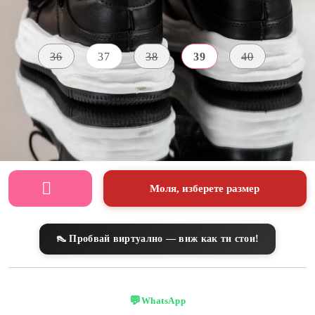
Размер на обувки:
Таблица с размери
36
37
38
39
40
ВИСОЧИНА
МАТЕРИАЛ
ЦВЯТ
НА
Екологична
ПОДМЕТКАТА
черен
кожа
4 CM
Моля, изберете размер
👠 Пробвай виртуално — виж как ти стои!
💬
WhatsApp