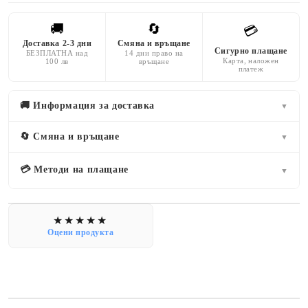
🚚
🔄
💳
Доставка 2-3 дни
Смяна и връщане
Сигурно плащане
БЕЗПЛАТНА над
14 дни право на
Карта, наложен
100 лв
връщане
платеж
🚚 Информация за доставка
▼
🔄 Смяна и връщане
▼
💳 Методи на плащане
▼
Оцени продукта