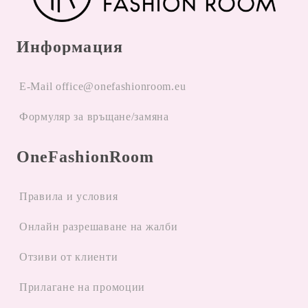
Информация
E-Mail office@onefashionroom.eu
Формуляр за връщане/замяна
OneFashionRoom
Правила и условия
Oнлайн разрешаване на жалби
Отзиви от клиенти
Прилагане на промоции