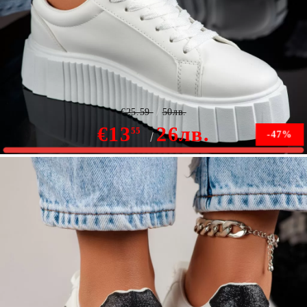
Дамски спортни обувки Michelle Черен #9803
€25.59
50лв.
€13
26лв.
55
-47%
Няма наличност
Уведомете ме, когато е налично