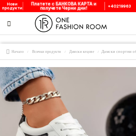
Платете с БАНКОВА КАРТА и
Нови
+40219963
получете Черни дни!
продукти
Дамски спортни о
Начало
Всички продукти
Дамски кецове