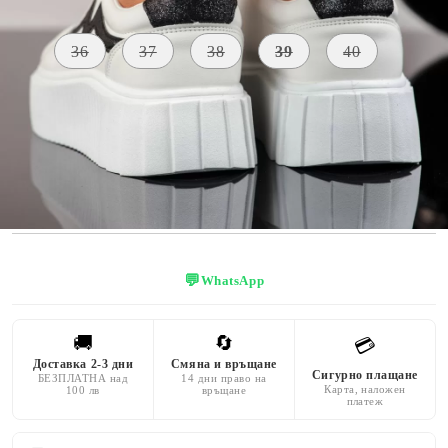
Размер на обувки:
Таблица с размери
36
37
38
39
40
ВИСОЧИНА
МАТЕРИАЛ
ЦВЯТ
НА
Екологична
ПОДМЕТКАТА
черен
кожа
4 CM
💬
WhatsApp
🚚
🔄
💳
Доставка 2-3 дни
Смяна и връщане
Сигурно плащане
БЕЗПЛАТНА над
14 дни право на
Карта, наложен
100 лв
връщане
платеж