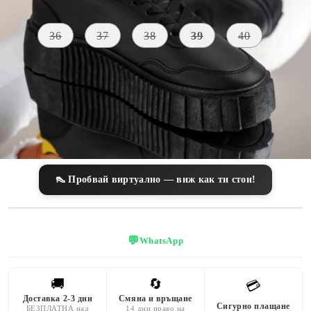
Размер на обувки:
Таблица с размери
36
37
38
39
40
ВИСОЧИНА
МАТЕРИАЛ
ЦВЯТ
НА
Екологична
ПОДМЕТКАТА
жълт
кожа
4 CM
👠 Пробвай виртуално — виж как ти стои!
💬
WhatsApp
🚚
🔄
💳
Доставка 2-3 дни
Смяна и връщане
Сигурно плащане
БЕЗПЛАТНА над
14 дни право на