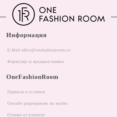
Информация
E-Mail office@onefashionroom.eu
Формуляр за връщане/замяна
OneFashionRoom
Правила и условия
Oнлайн разрешаване на жалби
Отзиви от клиенти