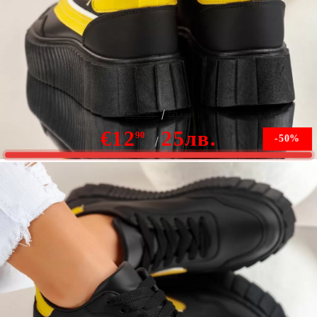
Дамски спортни обувки Israel черни с жълто #9794
€25.59
50лв.
€12
25лв.
90
-50%
Няма наличност
Уведомете ме, когато е налично