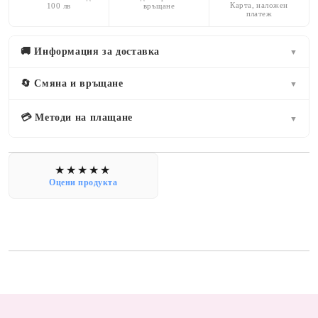
Карта, наложен
100 лв
връщане
платеж
🚚 Информация за доставка
▼
🔄 Смяна и връщане
▼
💳 Методи на плащане
▼
Оцени продукта