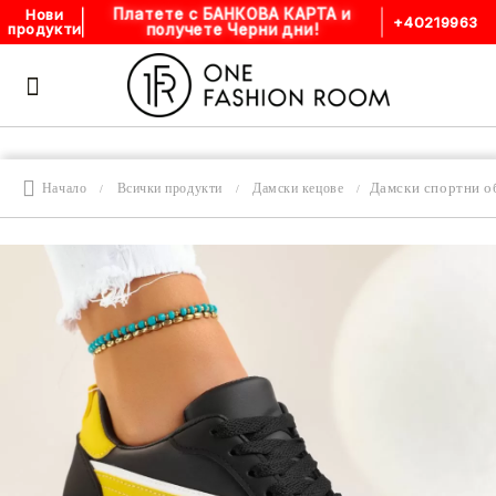
Платете с БАНКОВА КАРТА и
Нови
+40219963
получете Черни дни!
продукти
Дамски спортни об
Начало
Всички продукти
Дамски кецове