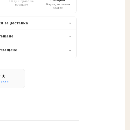
14 дни право на
Карта, наложен
връщане
платеж
я за доставка
▼
ръщане
▼
 плащане
▼
дукта