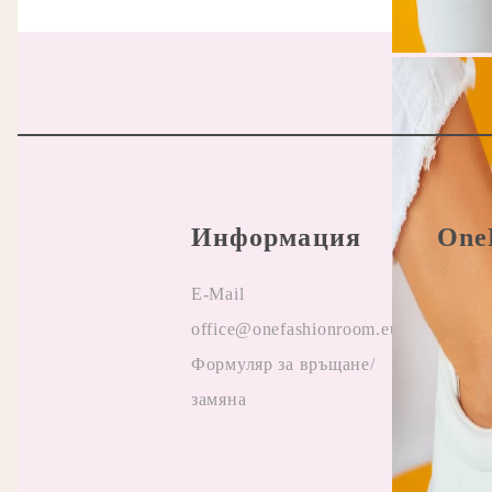
Информация
One
E-Mail
Прави
office@onefashionroom.eu
Oнлай
Формуляр за връщане/
на жа
замяна
Отзив
Прила
промо