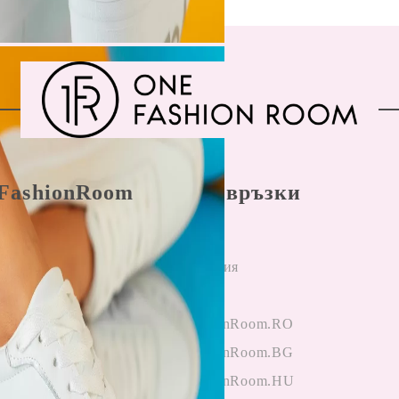
FashionRoom
Бързи връзки
ла и условия
Начало
н разрешаване
Регистрация
лби
Вход
и от клиенти
OneFashionRoom.RO
гане на
OneFashionRoom.BG
ции
OneFashionRoom.HU