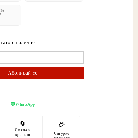
НА
А
огато е налично
💬
WhatsApp
🔄
💳
Смяна и
Сигурно
връщане
плащане