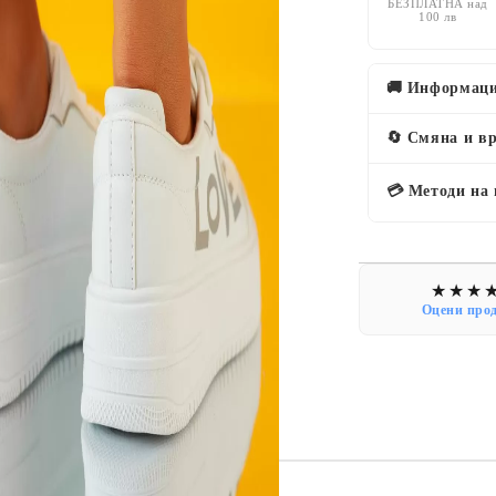
БЕЗПЛАТНА над
100 лв
🚚 Информаци
🔄 Смяна и в
💳 Методи на
Оцени про