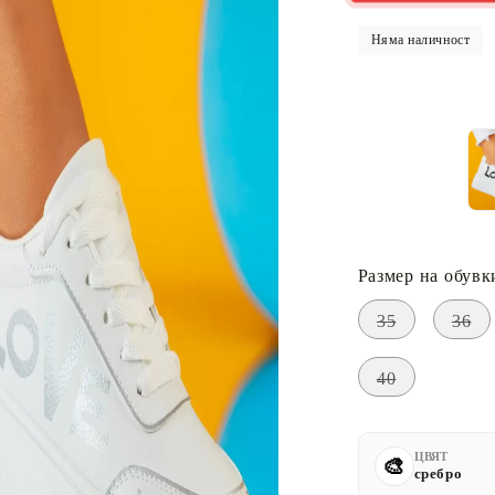
Няма наличност
Размер на обувк
35
36
40
ЦВЯТ
сребро