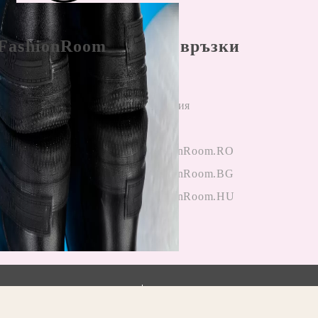
FashionRoom
Бързи връзки
ла и условия
Начало
н разрешаване
Регистрация
лби
Вход
и от клиенти
OneFashionRoom.RO
гане на
OneFashionRoom.BG
ции
OneFashionRoom.HU
.
Моите лични данни
Прочетете нашата политика