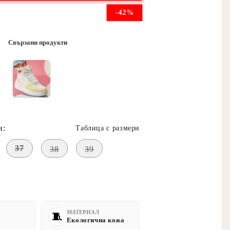
-42%
Свързани продукти
и:
Таблица с размери
37
38
39
МАТЕРИАЛ
Екологична кожа