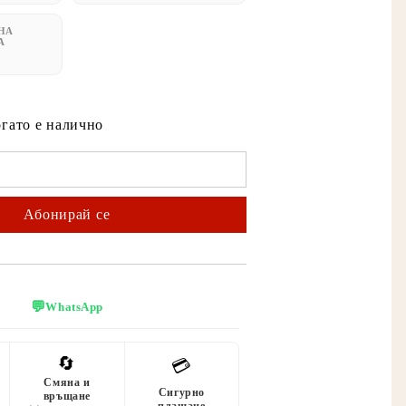
НА
А
огато е налично
💬
WhatsApp
🔄
💳
Смяна и
Сигурно
връщане
плащане