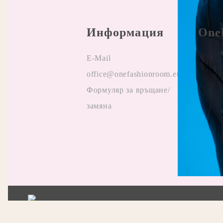
Информация
One
E-Mail
Прави
office@onefashionroom.eu
Oнлай
Формуляр за връщане/
на жа
замяна
Отзив
Прила
промо
Нашият онлайн магазин е 100% съобразен с GDPR
GDPR