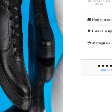
БЕЗПЛАТНА над
100 лв
🚚 Информаци
🔄 Смяна и в
💳 Методи на
Оцени 