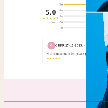
5★
5.0
4★
3★
★★★★★
2★
1 отзив
1★
G
GDPR 27-10-2025
27 Окт 2024 06:10
Mulțumesc mult îmi place produsul ce la
★★★★★