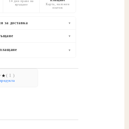
14 дни право на
Карта, наложен
връщане
платеж
я за доставка
▼
ръщане
▼
 плащане
▼
( 1 )
продукта