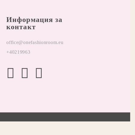
Информация за
контакт
office@onefashionroom.eu
+40219963
Онлайн магазин от SELITON