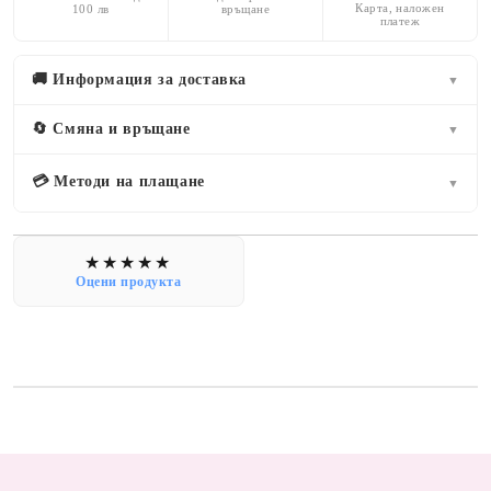
Карта, наложен
100 лв
връщане
платеж
🚚 Информация за доставка
▼
🔄 Смяна и връщане
▼
💳 Методи на плащане
▼
Оцени продукта