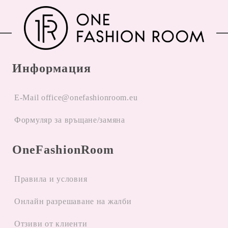
Информация
E-Mail office@onefashionroom.eu
Формуляр за връщане/замяна
OneFashionRoom
Правила и условия
Oнлайн разрешаване на жалби
Отзиви от клиенти