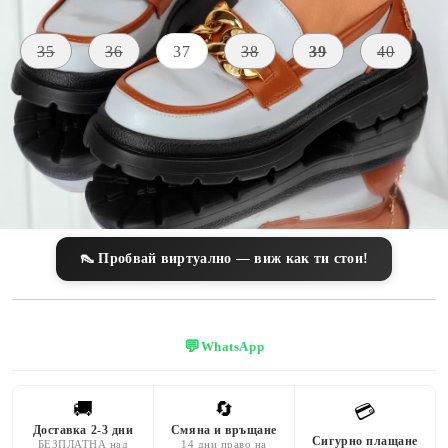
Размер на обувки:
Таблица с размери
35
36
37
38
39
40
ВИСОЧИНА
МАТЕРИАЛ
ЦВЯТ
НА
Екологична
ПОДМЕТКАТА
Сиво
кожа
3 CM
👠 Пробвай виртуално — виж как ти стои!
💬
WhatsApp
🚚
🔄
💳
Доставка 2-3 дни
Смяна и връщане
Сигурно плащане
БЕЗПЛАТНА над
14 дни право на