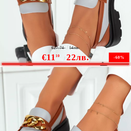
Ежедневни дамски обувки Lucia Сив #9089
€27.74
54лв.
€11
22лв.
10
-60%
Няма наличност
Уведомете ме, когато е налично