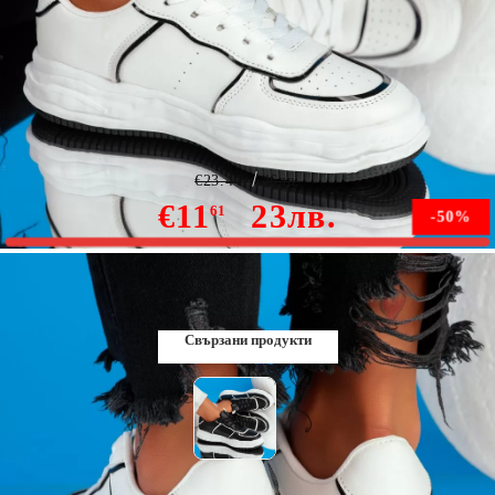
Дамски спортни обувки Theo бяло #9002
€23.44
46лв.
€11
23лв.
61
-50%
В наличност
Свързани продукти