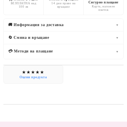
Сигурно плащане
БЕЗПЛАТНА над
14 дни право на
Карта, наложен
100 лв
връщане
платеж
🚚 Информация за доставка
▼
🔄 Смяна и връщане
▼
💳 Методи на плащане
▼
Оцени продукта