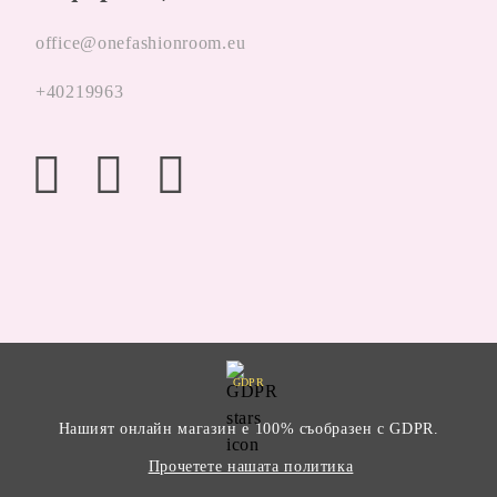
office@onefashionroom.eu
+40219963
GDPR
Нашият онлайн магазин е 100% съобразен с GDPR.
Прочетете нашата политика