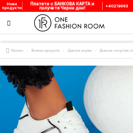
Платете с БАНКОВА КАРТА и
Нови
+40219963
получете Черни дни!
продукти
Дамски спортни о
Начало
Всички продукти
Дамски кецове