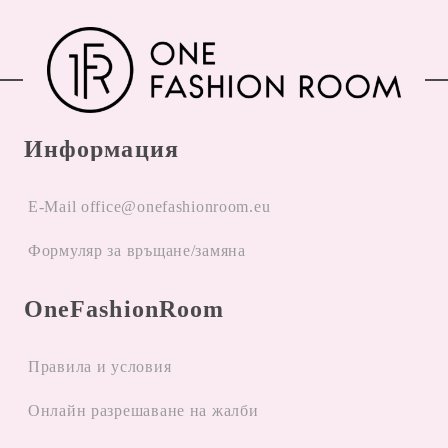
Информация
E-Mail office@onefashionroom.eu
Формуляр за връщане/замяна
OneFashionRoom
Правила и условия
Oнлайн разрешаване на жалби