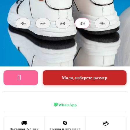
Размер на обувки:
Таблица с размери
36
37
38
39
40
ВИСОЧИНА
МАТЕРИАЛ
ЦВЯТ
НА
Екологична
ПОДМЕТКАТА
бял
кожа
4 CM
Моля, изберете размер
💬
WhatsApp
🚚
🔄
💳
Доставка 2-3 дни
Смяна и връщане