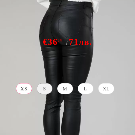
Дамски панталон Черен Aylin #A5
€36
71лв.
34
В наличност
Размер дреха:
Таблица с размери
XS
S
M
L
XL
ВЪТРЕШНА
СЪСТАВ
ДЪЛЖИНА
ВЪНШЕН
ЦВЯТ
(ИЗМЕРВА СЕ
Raion 67% -
ОТ ДЪНОТО
черен
ДО ГЛЕЗЕНА)
Nylon 20%
70 CM