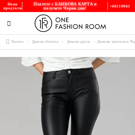
Платете с БАНКОВА КАРТА и
Нови
+40219963
получете Черни дни!
продукти
Дамски панталон Че
Начало
Дамско облекло
Дамски дрехи