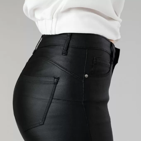
★★★★★
G
GDPR 03-01-2024
01 Яну 2023 11:51
★★★★★
G
GDPR 16-12-2023
16 Дек 2022 14:31
Sunt foarte mulțumita de produs!
★★★★★
G
GDPR 20-11-2023
19 Ное 2022 08:09
Imi place mult pantalonul. Marime buna,expediere rapida.
Recomand!
★★★★★
G
GDPR 20-11-2023
18 Ное 2022 06:07