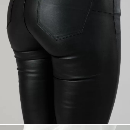
5★
10
4.9
4★
1
3★
0
★★★★☆
2★
0
11 отзива
1★
0
G
GDPR 08-08-2024
09 Авг 2023 00:09
★★★★★
G
GDPR 14-02-2024
13 Фев 2023 15:37
★★★★★
G
GDPR 01-02-2024
31 Яну 2023 22:40
Marimea XL corespunde cu 44 de la confectii. Eu port 46, dar
materialul e suficient de elastic pentru ca sa fie ok. In interior
este o captuseala moale.