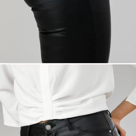
Super mulțumită.Sunt superbi,vin perfect.masuri conform
tabelului.
★★★★★
G
GDPR 11-11-2023
11 Ное 2022 06:09
Foarte multumita de produs, este exact ca in poza, mărimile se
potrivesc
★★★★★
G
GDPR 27-10-2023
27 Окт 2022 11:37
★★★★★
G
GDPR 23-10-2023
23 Окт 2022 00:21
Încântată de produs și corectitudine în livrare.
★★★★★