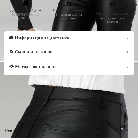
🚚
🔄
💳
Доставка 2-3 дни
Смяна и връщане
Сигурно плащане
БЕЗПЛАТНА над
14 дни право на
Карта, наложен
100 лв
връщане
платеж
🚚 Информация за доставка
▼
🔄 Смяна и връщане
▼
💳 Методи на плащане
▼
( 11 )
Оцени продукта
Ревюта