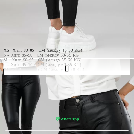
ВЪНШНА
ДЪЛЖИНА
(ИЗМЕРВА СЕ
ОТ ТАЛИЯТА
ДО ГЛЕЗЕНА)
94 CM
XS- Хип: 80-85 CM (между 45-50 KG)
S - Хип: 85-90 CM (между 50-55 KG)
M - Хип: 90-95 CM (между 55-60 KG)
L - Хип: 95-100 CM (между 60-65 KG)
XL- Хип: 100-105 CM (между 65-70 KG)
Моделът е 170 см / 55 кг и позира в размер S.
👠 Пробвай виртуално — виж как ти стои!
💬
WhatsApp