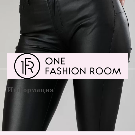
G
GDPR 09-10-2023
09 Окт 2022 09:01
★★★★☆
Информация
E-Mail office@onefashionroom.eu
Формуляр за връщане/замяна