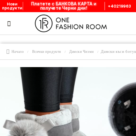
Платете с БАНКОВА КАРТА и
Нови
+40219963
получете Черни дни!
продукти
Дамски къси боту
Начало
Всички продукти
Дамски Чизми