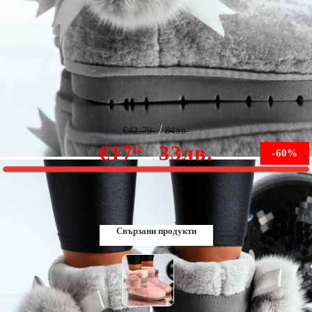
Дамски къси ботуши Естествена кожа Kissa Сив
#8627M
€42.79
84лв.
€17
33лв.
12
-60%
В наличност
Свързани продукти