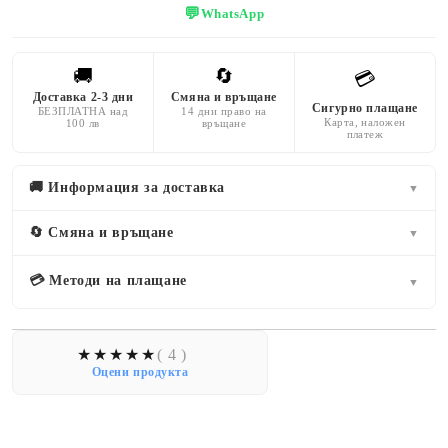
💬
WhatsApp
🚚
🔄
💳
Доставка 2-3 дни
Смяна и връщане
Сигурно плащане
БЕЗПЛАТНА над
14 дни право на
Карта, наложен
100 лв
връщане
платеж
🚚 Информация за доставка
▼
🔄 Смяна и връщане
▼
💳 Методи на плащане
▼
( 4 )
Оцени продукта