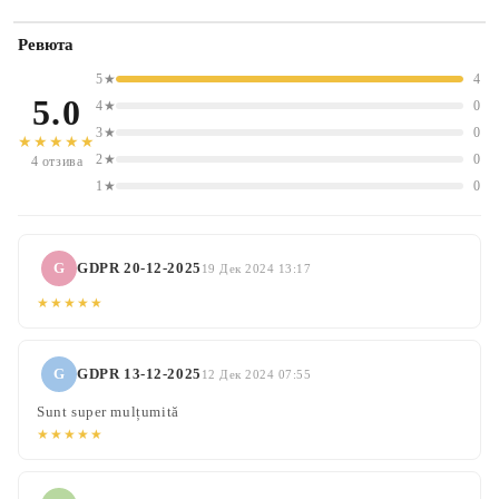
Ревюта
5★
4
5.0
4★
0
3★
0
★★★★★
2★
0
4 отзива
1★
0
G
GDPR 20-12-2025
19 Дек 2024 13:17
★★★★★
G
GDPR 13-12-2025
12 Дек 2024 07:55
Sunt super mulțumită
★★★★★