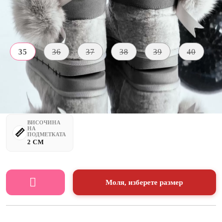
Размер на обувки:
Таблица с размери
35
36
37
38
39
40
МАТЕРИАЛ
ЦВЯТ
ВЪТРЕ
Естествена
Сиво
космат
кожа
ВИСОЧИНА
НА
ПОДМЕТКАТА
2 CM
Моля, изберете размер