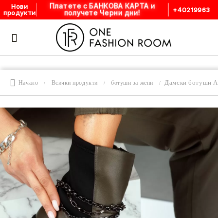
Платете с БАНКОВА КАРТА и
Нови
+40219963
получете Черни дни!
продукти
Дамски ботуши A
Начало
Всички продукти
ботуши за жени