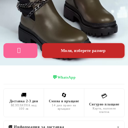
зелено
космат
кожа
ВИСОЧИНА
НА
ПОДМЕТКАТА
6 CM
Моля, изберете размер
💬
WhatsApp
🚚
🔄
💳
Доставка 2-3 дни
Смяна и връщане
Сигурно плащане
БЕЗПЛАТНА над
14 дни право на
Карта, наложен
100 лв
връщане
платеж
🚚 Информация за доставка
▼