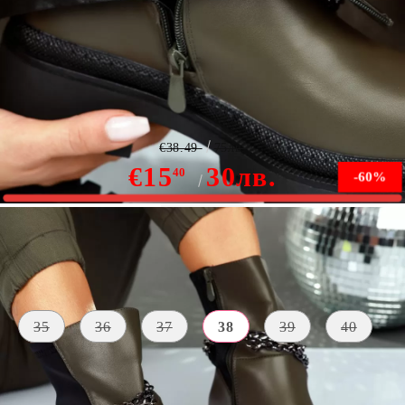
Дамски ботуши Amara зелено #7507M
€38.49
75лв.
€15
30лв.
40
-60%
В наличност
Размер на обувки:
Таблица с размери
35
36
37
38
39
40
МАТЕРИАЛ
ЦВЯТ
ВЪТРЕ
Екологична