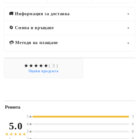
🚚 Информация за доставка
▼
🔄 Смяна и връщане
▼
💳 Методи на плащане
▼
( 3 )
Оцени продукта
Ревюта
5★
3
5.0
4★
0
3★
0
★★★★★