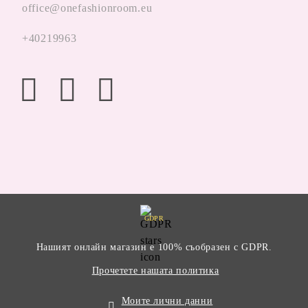
office@onefashionroom.eu
+40219963
GDPR
Нашият онлайн магазин е 100% съобразен с GDPR.
Прочетете нашата политика
Моите лични данни