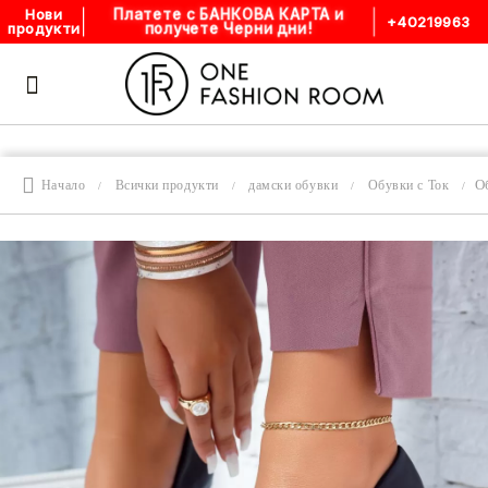
Платете с БАНКОВА КАРТА и
Нови
+40219963
получете Черни дни!
продукти
О
Начало
Всички продукти
дамски обувки
Обувки с Ток