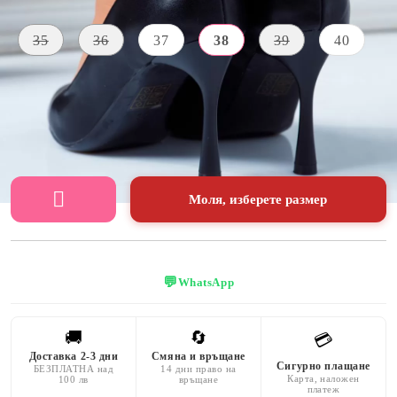
Размер на обувки:
Таблица с размери
35
36
37
38
39
40
МАТЕРИАЛ
ЦВЯТ
ПЕТА
Екологична
черен
9 CM
кожа
Моля, изберете размер
💬
WhatsApp
🚚
🔄
💳
Доставка 2-3 дни
Смяна и връщане
Сигурно плащане
БЕЗПЛАТНА над
14 дни право на
Карта, наложен
100 лв
връщане
платеж