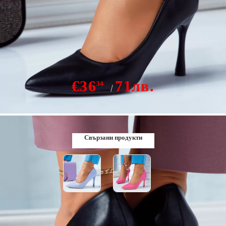
Обувки на токчета Peach черен #6617M
€36
71лв.
34
В наличност
Свързани продукти