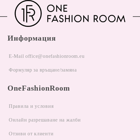
Информация
E-Mail office@onefashionroom.eu
Формуляр за връщане/замяна
OneFashionRoom
Правила и условия
Oнлайн разрешаване на жалби
Отзиви от клиенти