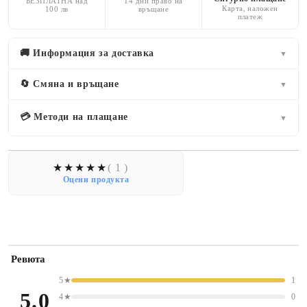
БЕЗПЛАТНА над
14 дни право на
Карта, наложен
100 лв
връщане
платеж
🚚 Информация за доставка
▼
🔄 Смяна и връщане
▼
💳 Методи на плащане
▼
( 1 )
Оцени продукта
Ревюта
5★
1
5.0
4★
0