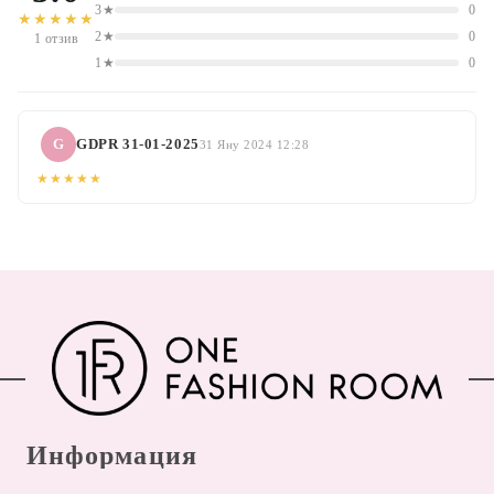
3★
0
★★★★★
2★
0
1 отзив
1★
0
G
GDPR 31-01-2025
31 Яну 2024 12:28
★★★★★
Информация