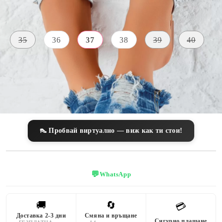
Размер на обувки:
Таблица с размери
35
36
37
38
39
40
ЦВЯТ
сребро
👠 Пробвай виртуално — виж как ти стои!
💬
WhatsApp
🚚
🔄
💳
Доставка 2-3 дни
Смяна и връщане
Сигурно плащане