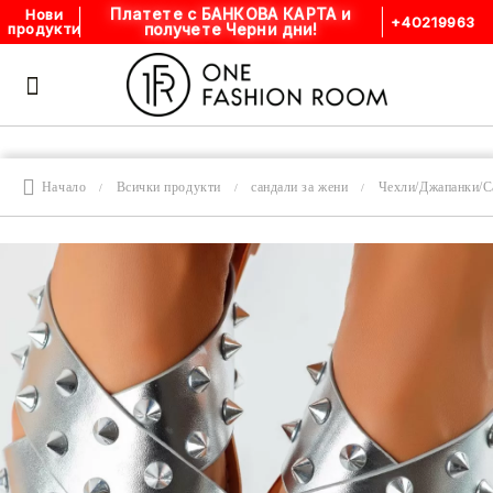
Платете с БАНКОВА КАРТА и
Нови
+40219963
получете Черни дни!
продукти
Начало
Всички продукти
сандали за жени
Чехли/Джапанки/С