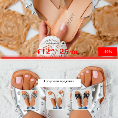
дамски чехли Gomez сребро #6018M
€21.29
42лв.
€12
25лв.
69
-40%
В наличност
Свързани продукти