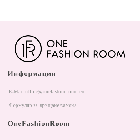
Информация
E-Mail office@onefashionroom.eu
Формуляр за връщане/замяна
OneFashionRoom