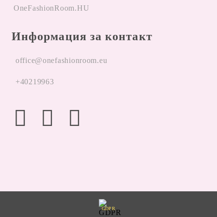
OneFashionRoom.HU
Информация за контакт
office@onefashionroom.eu
+40219963
GDPR