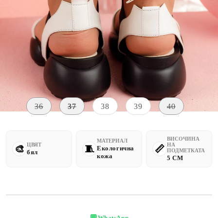
Уведомете ме, когато е налично
Размер на обувки:
Таблица с размери
36
37
38
39
40
ВИСОЧИНА
МАТЕРИАЛ
ЦВЯТ
НА
Екологична
ПОДМЕТКАТА
бял
кожа
5 CM
💬
WhatsApp