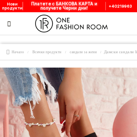
Платете с БАНКОВА КАРТА и
Нови
+40219963
получете Черни дни!
продукти
Дамски сандали 
Начало
Всички продукти
сандали за жени