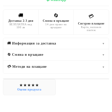
🚚
🔄
💳
Доставка 2-3 дни
Смяна и връщане
Сигурно плащане
БЕЗПЛАТНА над
14 дни право на
Карта, наложен
100 лв
връщане
платеж
🚚 Информация за доставка
▼
🔄 Смяна и връщане
▼
💳 Методи на плащане
▼
Оцени продукта