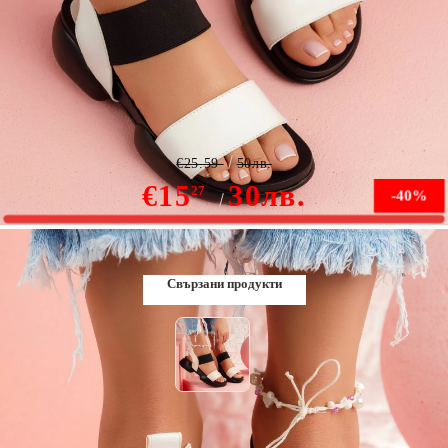
Дамски сандали InСивоd бели #4819M
€25.59
50лв.
€15
30лв.
27
-40%
Няма наличност
Свързани продукти