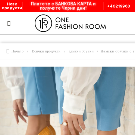
Платете с БАНКОВА КАРТА и
Нови
+40219963
получете Черни дни!
продукти
Дамски обувки с 
Начало
Всички продукти
дамски обувки