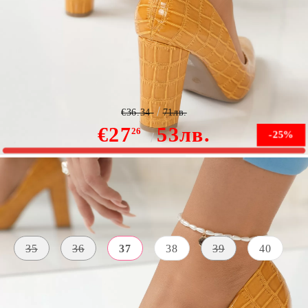
Дамски обувки с токчета Mabel жълт #3937M
€36.34
71лв.
€27
53лв.
26
-25%
В наличност
Размер на обувки:
Таблица с размери
35
36
37
38
39
40
МАТЕРИАЛ
ЦВЯТ
ПЕТА
Синтетика