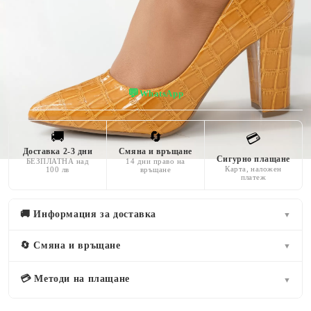
жълт
9 CM
лачена кожа
💬
WhatsApp
🚚
🔄
💳
Доставка 2-3 дни
Смяна и връщане
Сигурно плащане
БЕЗПЛАТНА над
14 дни право на
Карта, наложен
100 лв
връщане
платеж
🚚 Информация за доставка
▼
🔄 Смяна и връщане
▼
💳 Методи на плащане
▼