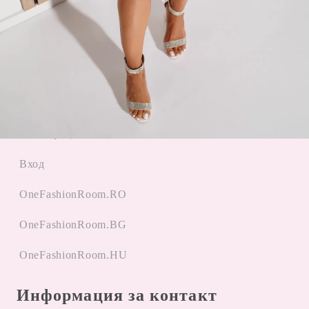
Прилагане на промоции
Бързи връзки
Начало
Регистрация
Вход
OneFashionRoom.RO
OneFashionRoom.BG
OneFashionRoom.HU
Информация за контакт