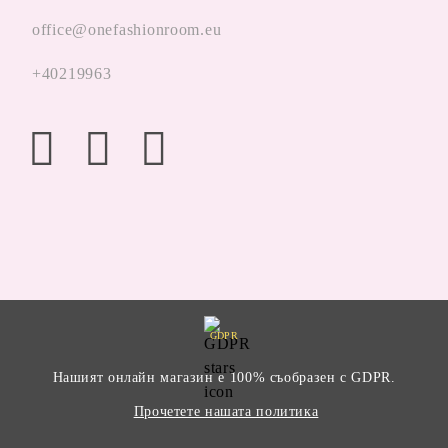
office@onefashionroom.eu
+40219963
GDPR
Нашият онлайн магазин е 100% съобразен с GDPR.
Прочетете нашата политика