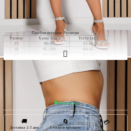
син
полиестер,
ДО ГЛЕЗЕНА)
3% вискоза,
34 CM
2% еластан
Приблизителни Размери
Размер
Ханш (см.)
Тегло (кг.)
25
90-95
55-60
26
95-100
60-65
27
100-103
65-70
28
103-105
70-73
29
105-110
73-75
30
110-115
75-78
👠 Пробвай виртуално — виж как ти стои!
Моделът е 170 см/ 60 кг и позира в размер 26
💬
WhatsApp
🚚
🔄
💳
Доставка 2-3 дни
Смяна и връщане
Сигурно плащане