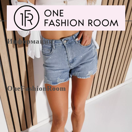
Информация
E-Mail office@onefashionroom.eu
Формуляр за връщане/замяна
OneFashionRoom
Правила и условия
Oнлайн разрешаване на жалби
Отзиви от клиенти