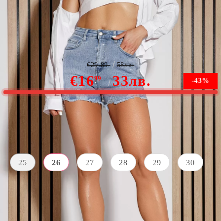
Къси дамски дънки Audrey сини #A1114
€29.89
58лв.
€16
33лв.
99
-43%
В наличност
Наличен размер:
Ръководство за размери
25
26
27
28
29
30
СЪСТАВ
ВЪНШЕН
ВЪНШНА
70% памук,
ДЪЛЖИНА
ЦВЯТ
(ИЗМЕРВА СЕ
25%
ОТ ТАЛИЯТА