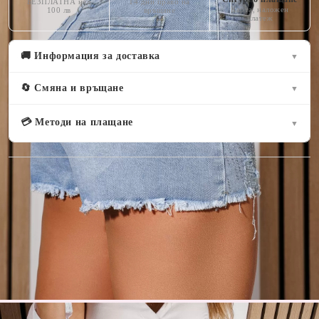
БЕЗПЛАТНА над
14 дни право на
Карта, наложен
100 лв
връщане
платеж
🚚 Информация за доставка
▼
🔄 Смяна и връщане
▼
💳 Методи на плащане
▼
Оцени продукта