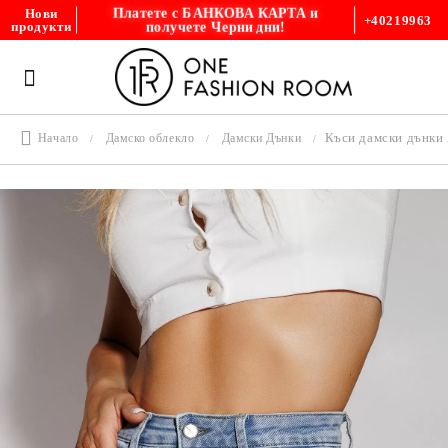
Платете с БАНКОВА КАРТА и
Нови
+40219963
получете Черни дни!
продукти
Къси дамски дънки
Начало
Дамско облекло
Дамски Дънки