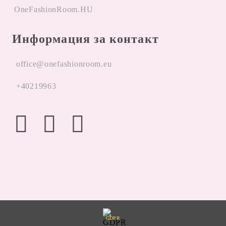
OneFashionRoom.HU
Информация за контакт
office@onefashionroom.eu
+40219963
GDPR