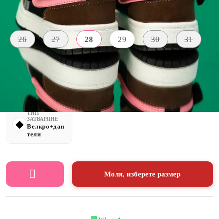
Размер:
Ориентировъчни размери
26
27
28
29
30
31
ВИСОЧИНА
МАТЕРИАЛ
ЦВЯТ
НА
Екологична
ПОДМЕТКАТА
кафяв
кожа
2 CM
ТИП
ЗАТВАРЯНЕ
Велкро+дан
тели
Моля, изберете размер