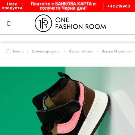
Платете с БАНКОВА КАРТА и
Нови
+40219963
получете Черни дни!
продукти
Начало
Всички продукти
Детски обувки
Детски Маратонки