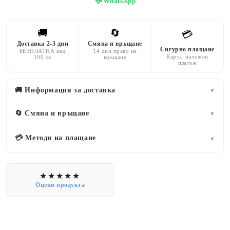
💬
WhatsApp
🚚
🔄
💳
Доставка 2-3 дни
Смяна и връщане
Сигурно плащане
БЕЗПЛАТНА над
14 дни право на
Карта, наложен
100 лв
връщане
платеж
🚚 Информация за доставка
▼
🔄 Смяна и връщане
▼
💳 Методи на плащане
▼
Оцени продукта