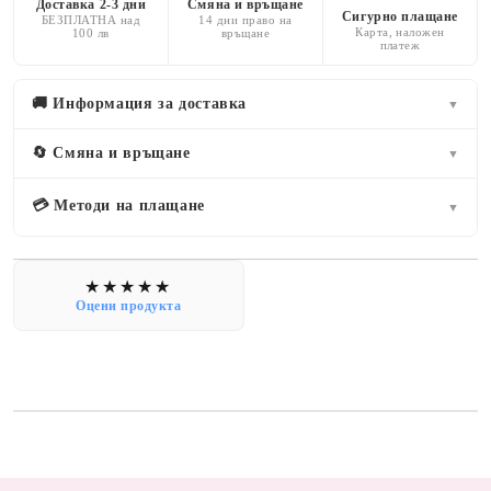
Доставка 2-3 дни
Смяна и връщане
Сигурно плащане
БЕЗПЛАТНА над
14 дни право на
Карта, наложен
100 лв
връщане
платеж
🚚 Информация за доставка
▼
🔄 Смяна и връщане
▼
💳 Методи на плащане
▼
Оцени продукта