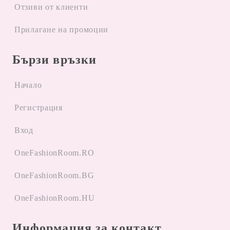
Отзиви от клиенти
Прилагане на промоции
Бързи връзки
Начало
Регистрация
Вход
OneFashionRoom.RO
OneFashionRoom.BG
OneFashionRoom.HU
Информация за контакт