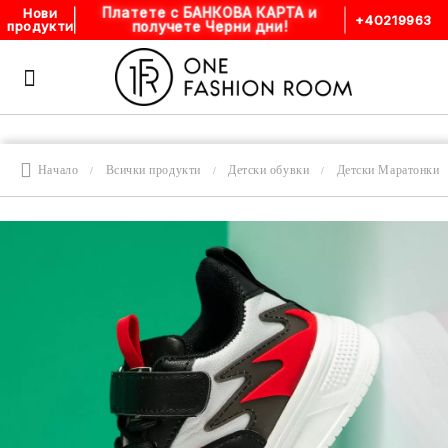
Платете с БАНКОВА КАРТА и
Нови
+40219963
получете Черни дни!
продукти
Начало
Всички продукти
Детски обувки
Детски Маратонки