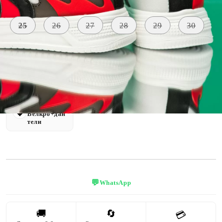
Размер:
Ориентировъчни размери
25
26
27
28
29
30
ВИСОЧИНА
МАТЕРИАЛ
ЦВЯТ
НА
Екологична
ПОДМЕТКАТА
черен
кожа
3 CM
ТИП
ЗАТВАРЯНЕ
Велкро+дан
тели
💬
WhatsApp
🚚
🔄
💳