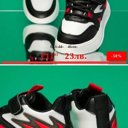
Спортни обувки за деца Clara черен #12281
€23.44
46лв.
€11
23лв.
61
-50%
Няма наличност
Уведомете ме, когато е налично