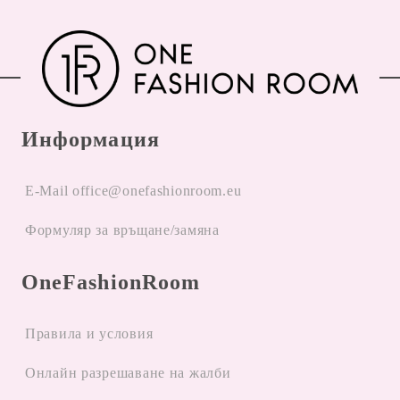
Информация
E-Mail office@onefashionroom.eu
Формуляр за връщане/замяна
OneFashionRoom
Правила и условия
Oнлайн разрешаване на жалби