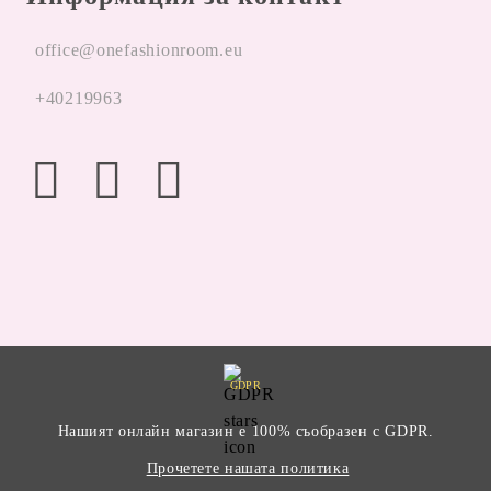
office@onefashionroom.eu
+40219963
GDPR
Нашият онлайн магазин е 100% съобразен с GDPR.
Прочетете нашата политика