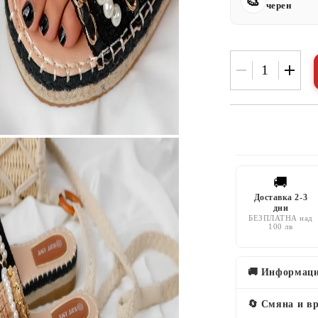
черен
🚚
Доставка 2-3
дни
БЕЗПЛАТНА над
100 лв
🚚 Информаци
🔄 Смяна и в