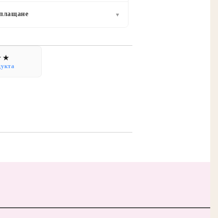
 плащане
▼
дукта