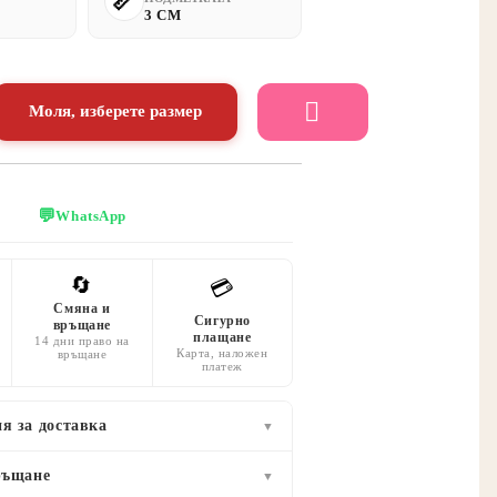
3 CM
Моля, изберете размер
💬
WhatsApp
🔄
💳
Смяна и
Сигурно
връщане
плащане
14 дни право на
Карта, наложен
връщане
платеж
я за доставка
▼
ръщане
▼