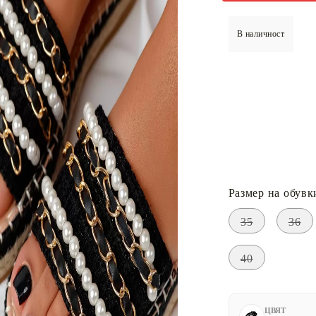
В наличност
Размер на обувк
35
36
40
ЦВЯТ