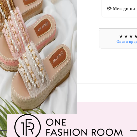
💳 Методи на
Оцени про