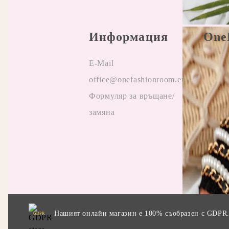
Информация
One
E-Mail
Прави
office@onefashionroom.eu
Oнлай
Формуляр за връщане/
на жа
замяна
Отзив
Прила
промо
Нашият онлайн магазин е 100% съобразен с GDPR
GDPR