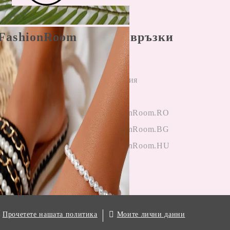
FashionRoom
Бързи връзки
ла и условия
Начало
н разрешаване
Регистрация
лби
Вход
и от клиенти
OneFashionRoom.RO
гане на
OneFashionRoom.BG
ции
OneFashionRoom.HU
.
Моите лични данни
Прочетете нашата политика