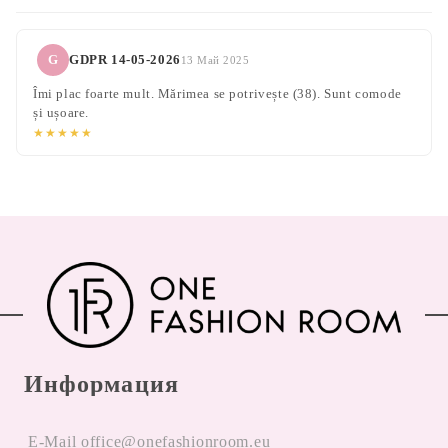
G
GDPR 14-05-2026
13 Май 2025
Îmi plac foarte mult. Mărimea se potrivește (38). Sunt comode
și ușoare.
★★★★★
Информация
E-Mail office@onefashionroom.eu