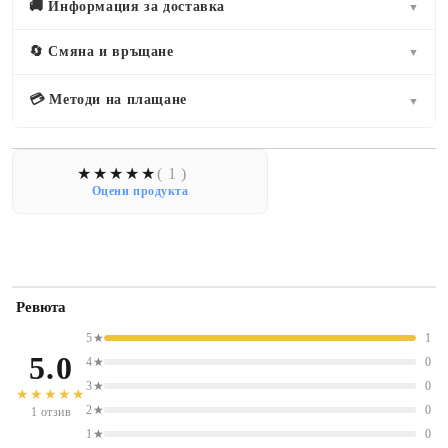
🚚 Информация за доставка
▼
🔄 Смяна и връщане
▼
💳 Методи на плащане
▼
( 1 )
Оцени продукта
Ревюта
5★
1
5.0
4★
0
3★
0
★★★★★
2★
0
1 отзив
1★
0