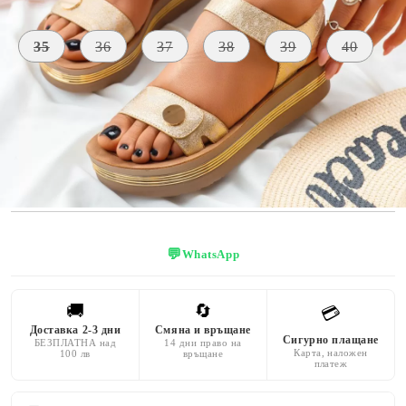
Размер на обувки:
Таблица с размери
35
36
37
38
39
40
ВИСОЧИНА
МАТЕРИАЛ
ЦВЯТ
НА
Екологична
ПОДМЕТКАТА
златен
кожа
4 CM
💬
WhatsApp
🚚
🔄
💳
Доставка 2-3 дни
Смяна и връщане
Сигурно плащане
БЕЗПЛАТНА над
14 дни право на
Карта, наложен
100 лв
връщане
платеж