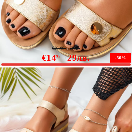
Дамски сандали с платформата Amaya Жълто #11078
€29.89
58лв.
€14
29лв.
95
-50%
Няма наличност
Уведомете ме, когато е налично