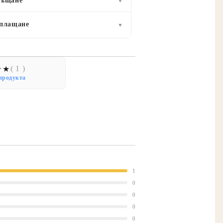
ръщане
▼
 плащане
▼
( 1 )
продукта
1
0
0
0
0