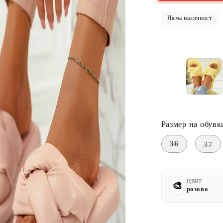
Няма наличност
Размер на обувк
36
37
ЦВЯТ
розово