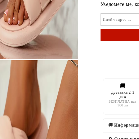
Уведомете ме, к
🚚
Доставка 2-3
дни
БЕЗПЛАТНА над
100 лв
🚚 Информаци