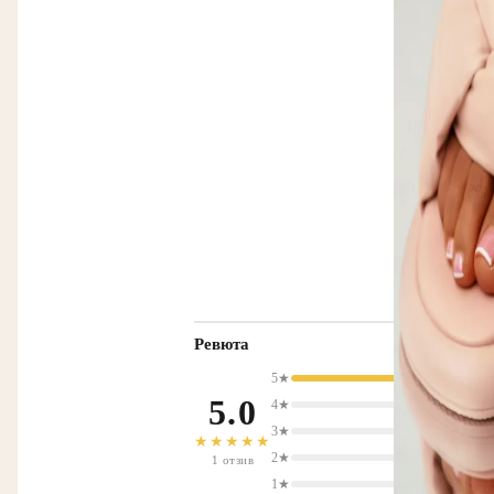
Ревюта
5★
5.0
4★
3★
★★★★★
2★
1 отзив
1★