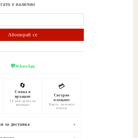
огато е налично
💬
WhatsApp
🔄
💳
Смяна и
Сигурно
връщане
плащане
14 дни право на
Карта, наложен
връщане
платеж
я за доставка
▼