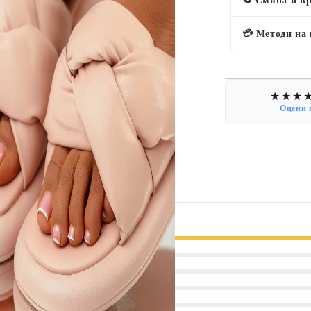
🔄 Смяна и в
💳 Методи на
Оцени 