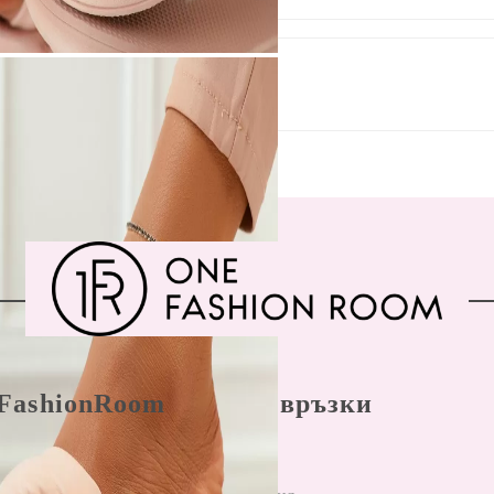
FashionRoom
Бързи връзки
ла и условия
Начало