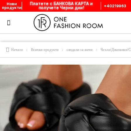
Платете с БАНКОВА КАРТА и
Нови
+40219963
получете Черни дни!
продукти
Начало
Всички продукти
сандали за жени
Чехли/Джапанки/С