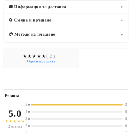
🚚 Информация за доставка
▼
🔄 Смяна и връщане
▼
💳 Методи на плащане
▼
( 2 )
Оцени продукта
Ревюта
5★
2
5.0
4★
0
3★
0
★★★★★
2★
0
2 отзива