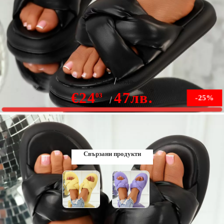
Дамски чехли Florianne Черен #10611
€32.04
63лв.
€24
47лв.
03
-25%
В наличност
Свързани продукти