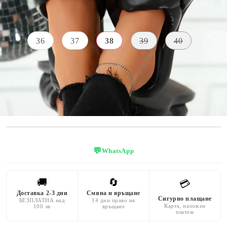
Размер на обувки:
Таблица с размери
36
37
38
39
40
ВИСОЧИНА НА
ЦВЯТ
ПОДМЕТКАТА
черен
3 CM
💬
WhatsApp
🚚
🔄
💳
Доставка 2-3 дни
Смяна и връщане
Сигурно плащане
БЕЗПЛАТНА над
14 дни право на
Карта, наложен
100 лв
връщане
платеж