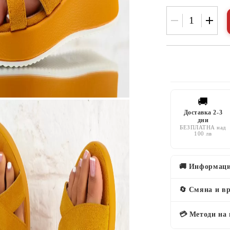
🚚
Доставка 2-3
дни
БЕЗПЛАТНА над
100 лв
🚚 Информаци
🔄 Смяна и в
💳 Методи на