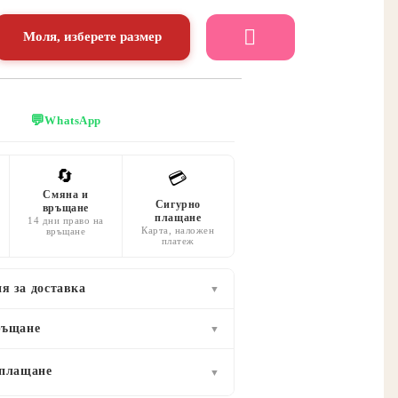
Моля, изберете размер
💬
WhatsApp
🔄
💳
Смяна и
Сигурно
връщане
плащане
14 дни право на
Карта, наложен
връщане
платеж
я за доставка
▼
ръщане
▼
 плащане
▼