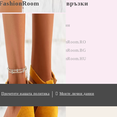
FashionRoom
Бързи връзки
ла и условия
Начало
н разрешаване
Регистрация
лби
Вход
и от клиенти
OneFashionRoom.RO
гане на
OneFashionRoom.BG
ции
OneFashionRoom.HU
.
Моите лични данни
Прочетете нашата политика