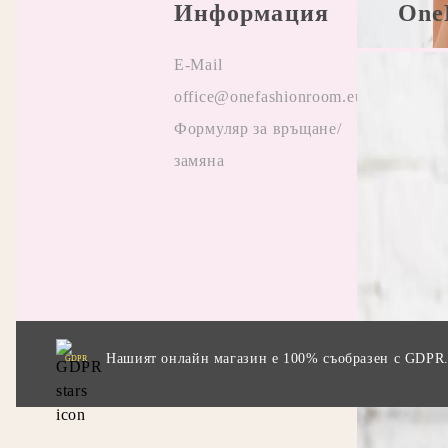
Информация
One
E-Mail
Прави
office@onefashionroom.eu
Oнлай
Формуляр за връщане/
на жа
замяна
Отзив
Прила
промо
Нашият онлайн магазин е 100% съобразен с GDPR
GDPR