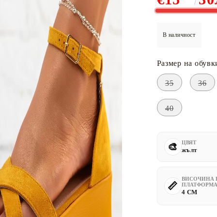
В наличност
Размер на обувк
35
36
40
ЦВЯТ
жълт
ВИСОЧИНА 
ПЛАТФОРМА
4 CM